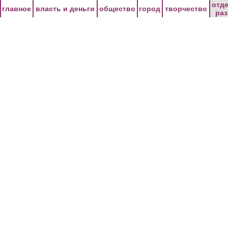
Перейти к основному содержанию
отд
главное
власть и деньги
общество
город
творчество
ра