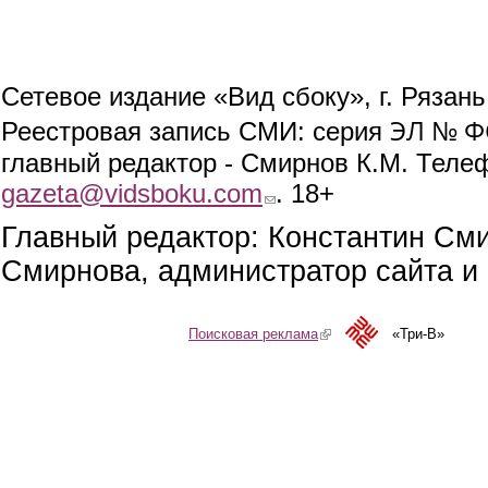
Сетевое издание «Вид сбоку», г. Рязан
ЭЛ № ФС
Реестровая запись СМИ: серия
главный редактор - Смирнов К.М. Телефо
gazeta@vidsboku.com
(link sends e-mail)
. 18+
Главный редактор: Константин См
Смирнова, администратор сайта и 
Поисковая реклама
(link is external)
«Три-В»