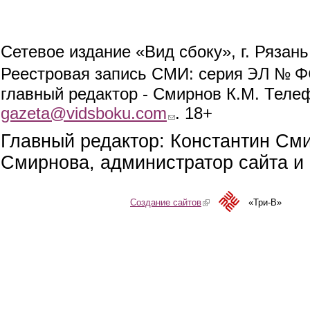
Сетевое издание «Вид сбоку», г. Рязан
ЭЛ № ФС
Реестровая запись СМИ: серия
главный редактор - Смирнов К.М. Телефо
gazeta@vidsboku.com
(link sends e-mail)
. 18+
Главный редактор: Константин См
Смирнова, администратор сайта и 
Создание сайтов
(link is external)
«Три-В»