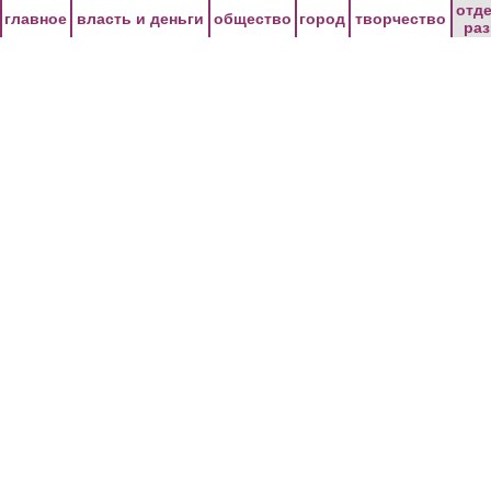
Перейти к основному содержанию
отд
главное
власть и деньги
общество
город
творчество
ра