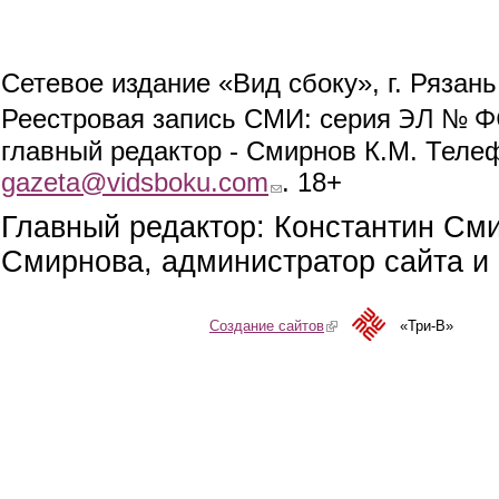
Сетевое издание «Вид сбоку», г. Рязан
ЭЛ № ФС
Реестровая запись СМИ: серия
главный редактор - Смирнов К.М. Телефо
gazeta@vidsboku.com
(link sends e-mail)
. 18+
Главный редактор: Константин См
Смирнова, администратор сайта и 
Создание сайтов
(link is external)
«Три-В»