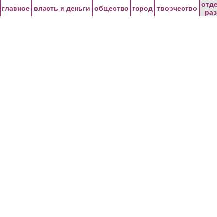
Перейти к основному содержанию
отд
главное
власть и деньги
общество
город
творчество
ра