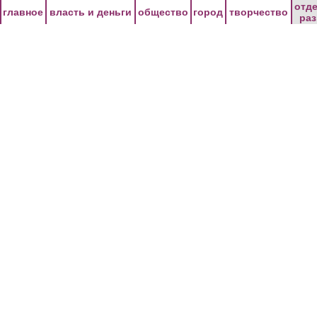
Перейти к основному содержанию
отд
главное
власть и деньги
общество
город
творчество
ра