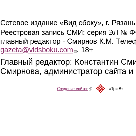
Сетевое издание «Вид сбоку», г. Рязан
ЭЛ № ФС
Реестровая запись СМИ: серия
главный редактор - Смирнов К.М. Телефо
gazeta@vidsboku.com
(link sends e-mail)
. 18+
Главный редактор: Константин См
Смирнова, администратор сайта и 
Создание сайтов
(link is external)
«Три-В»