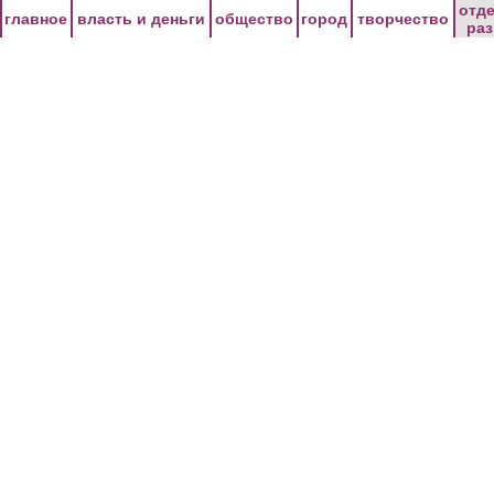
Перейти к основному содержанию
отд
главное
власть и деньги
общество
город
творчество
ра