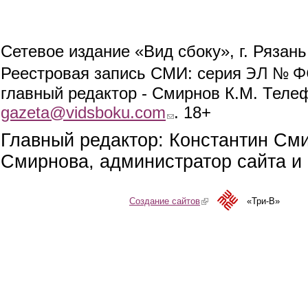
Сетевое издание «Вид сбоку», г. Рязан
ЭЛ № ФС
Реестровая запись СМИ: серия
главный редактор - Смирнов К.М. Телефо
gazeta@vidsboku.com
(link sends e-mail)
. 18+
Главный редактор: Константин См
Смирнова, администратор сайта и 
Создание сайтов
(link is external)
«Три-В»