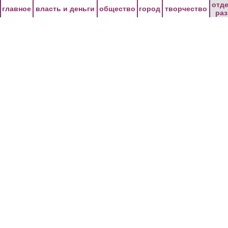
Перейти к основному содержанию
отд
главное
власть и деньги
общество
город
творчество
ра