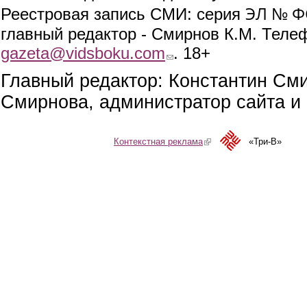
ЭЛ № ФС
Реестровая запись СМИ: серия
главный редактор - Смирнов К.М. Телефо
gazeta@vidsboku.com
(link sends e-mail)
. 18+
Главный редактор: Константин См
Смирнова, администратор сайта и 
Контекстная реклама
(link is external)
«Три-В»