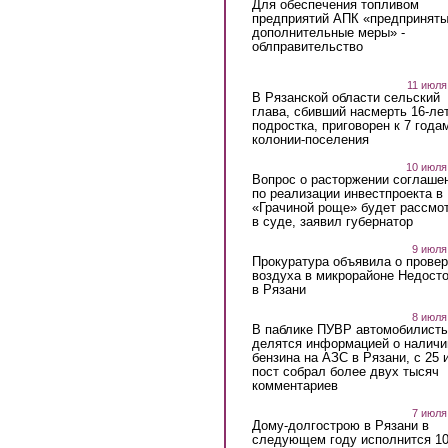
Для обеспечения топливом
предприятий АПК «предпринят
дополнительные меры» -
облправительство
11 июля
В Рязанской области сельский
глава, сбивший насмерть 16-ле
подростка, приговорен к 7 года
колонии-поселения
10 июля
Вопрос о расторжении соглаше
по реализации инвестпроекта в
«Грачиной роще» будет рассмо
в суде, заявил губернатор
9 июля
Прокуратура объявила о провер
воздуха в микрорайоне Недост
в Рязани
8 июля
В паблике ПУВР автомобилист
делятся информацией о наличи
бензина на АЗС в Рязани, с 25 
пост собрал более двух тысяч
комментариев
7 июля
Дому-долгострою в Рязани в
следующем году исполнится 10