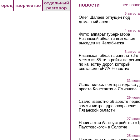
отдельный
новости
все ново
город
творчество
разговор
6 августа
Олег Шалаев отпущен под
домашний арест
4 августа
Фото: аппарат губернатора
Рязанской области возглавил
выходец из Челябинска
3 августа
Рязанская область заняла 73-е
место из 85-ти в рейтинге регио
по качеству дорог, который
составило «РИА Новости»
31 июля
Исполнилось полтора года со д
ареста Константина Смирнова
29 июля
Стало известно об аресте перво
замминистра здравоохранения
Рязанской области
27 июля
Начинается благоустройство «
Паустовского» в Солотче
25 июля
Прокуратура нашла нарушения