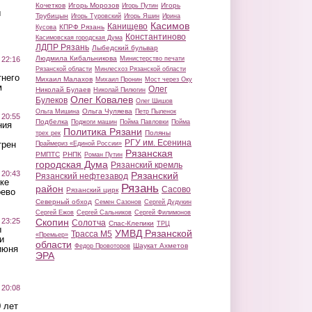
Кочетков
Игорь Морозов
Игорь
Игорь Путин
ы
Трубицын
Игорь Туровский
Игорь Яшин
Ирина
Касимов
Канищево
КПРФ Рязань
Кусова
Константиново
Касимовская городская Дума
ЛДПР Рязань
Лыбедский бульвар
Людмила Кибальникова
 22:16
Министерство печати
Рязанской области
Минлесхоз Рязанской области
тнего
Михаил Малахов
Михаил Пронин
Мост через Оку
м
Олег
Николай Булаев
Николай Пилюгин
Олег Ковалев
Булеков
Олег Шишов
Ольга Чуляева
Ольга Мишина
Петр Пыленок
 20:55
Подбелка
Поджоги машин
Пойма Павловки
Пойма
ния
Политика Рязани
Поляны
трех рек
РГУ им. Есенина
трен
Праймериз «Единой России»
Рязанская
РМПТС
РНПК
Роман Путин
городская Дума
Рязанский кремль
 20:43
Рязанский
Рязанский нефтезавод
ке
Рязань
район
Сасово
Рязанский цирк
оево
Северный обход
Семен Сазонов
Сергей Дудукин
Сергей Ежов
Сергей Сальников
Сергей Филимонов
 23:25
Скопин
Солотча
Спас-Клепики
ТРЦ
ы
УМВД Рязанской
Трасса М5
«Премьер»
и
области
Шаукат Ахметов
Федор Провоторов
июня
ЭРА
 20:08
 лет