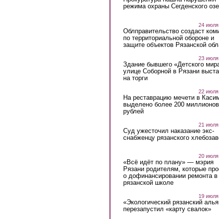
режима охраны Сегденского озе
24 июля
Облправительство создаст ком
по территориальной обороне и
защите объектов Рязанской обл
23 июля
Здание бывшего «Детского мир
улице Соборной в Рязани выст
на торги
22 июля
На реставрацию мечети в Каси
выделено более 200 миллионов
рублей
21 июля
Суд ужесточил наказание экс-
снабженцу рязанского хлебоза
20 июля
«Всё идёт по плану» — мэрия
Рязани родителям, которые пр
о дофинансировании ремонта в
рязанской школе
19 июля
«Экологический рязанский алья
перезапустил «карту свалок»