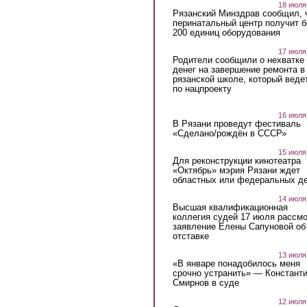
18 июля
Рязанский Минздрав сообщил, 
перинатальный центр получит 
200 единиц оборудования
17 июля
Родители сообщили о нехватке
денег на завершение ремонта в
рязанской школе, который веде
по нацпроекту
16 июля
В Рязани проведут фестиваль
«Сделано/рождён в СССР»
15 июля
Для реконструкции кинотеатра
«Октябрь» мэрия Рязани ждет
областных или федеральных де
14 июля
Высшая квалификационная
коллегия судей 17 июля рассмо
заявление Елены Сапуновой об
отставке
13 июля
«В январе понадобилось меня
срочно устранить» — Констант
Смирнов в суде
12 июля