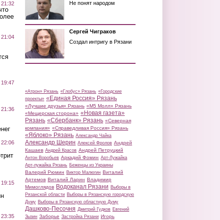
Не понят народом
 21:32
что
более
Сергей Чиграков
 21:04
Создал интригу в Рязани
тся
 19:47
«Атрон» Рязань
«Глобус» Рязань
«Городские
«Единая Россия» Рязань
проекты»
«Лучшие друзья» Рязань
«М5 Молл» Рязань
 21:36
«Новая газета»
«Мещерская сторона»
Рязань
«Сбербанк» Рязань
«Северная
нег
компания»
«Справедливая Россия» Рязань
«Яблоко» Рязань
Александр Чайка
Александр Шерин
 22:06
Андрей
Алексей Фролов
Кашаев
Андрей Петруцкий
Андрей Красов
трит
Аркадий Фомин
Антон Воробьев
Арт-Лужайка
Арт-лужайка Рязань
Беженцы из Украины
Валерий Рюмин
Виталий
Виктор Малюгин
Артемов
Виталий Ларин
Владимир
 19:15
Водоканал Рязани
Мимоглядов
Выборы в
ин
Рязанской области
Выборы в Рязанскую городскую
Думу
Выборы в Рязанскую областную Думу
Дашково-Песочня
Дмитрий Гудков
Евгений
 23:35
Заборье
Игорь
Зызин
Застройка Рязани