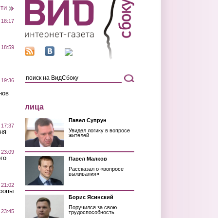
сти
 18:17
 18:59
 19:36
нов
лица
Павел Супрун
 17:37
Увидел логику в вопросе
ня
жителей
 23:09
го
Павел Малков
Рассказал о «вопросе
выживания»
 21:02
Тропы
Борис Ясинский
Поручился за свою
 23:45
трудоспособность