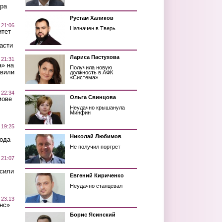
ра
Рустам Халиков
 21:06
Назначен в Тверь
итет
асти
Лариса Пастухова
 21:31
а» на
Получила новую
авили
должность в АФК
«Система»
 22:34
Ольга Свинцова
мове
Неудачно крышанула
Минфин
 19:25
Николай Любимов
вода
Не получил портрет
 21:07
осили
Евгений Кириченко
Неудачно станцевал
 23:13
нс»
Борис Ясинский