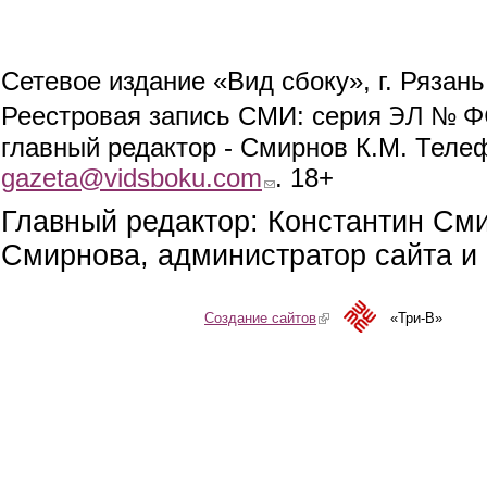
Сетевое издание «Вид сбоку», г. Рязан
ЭЛ № ФС
Реестровая запись СМИ: серия
главный редактор - Смирнов К.М. Телефо
gazeta@vidsboku.com
(link sends e-mail)
. 18+
Главный редактор: Константин См
Смирнова, администратор сайта и 
Создание сайтов
(link is external)
«Три-В»