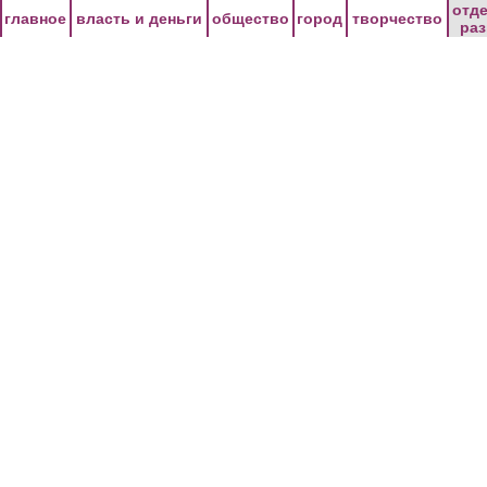
Перейти к основному содержанию
отд
главное
власть и деньги
общество
город
творчество
ра