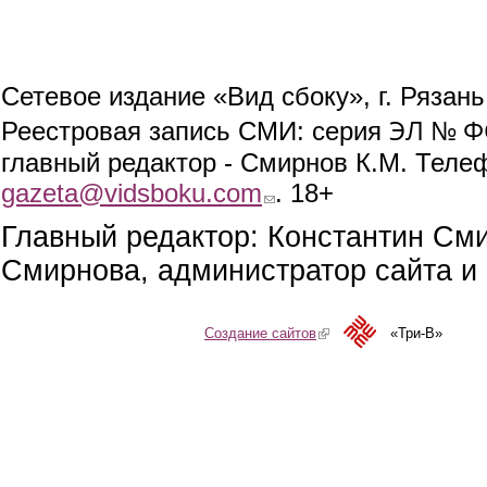
Сетевое издание «Вид сбоку», г. Рязан
ЭЛ № ФС
Реестровая запись СМИ: серия
главный редактор - Смирнов К.М. Телефо
gazeta@vidsboku.com
(link sends e-mail)
. 18+
Главный редактор: Константин См
Смирнова, администратор сайта и 
Создание сайтов
(link is external)
«Три-В»