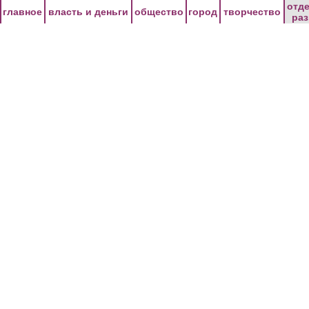
Перейти к основному содержанию
отд
главное
власть и деньги
общество
город
творчество
ра