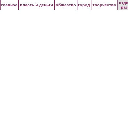
Перейти к основному содержанию
отд
главное
власть и деньги
общество
город
творчество
ра