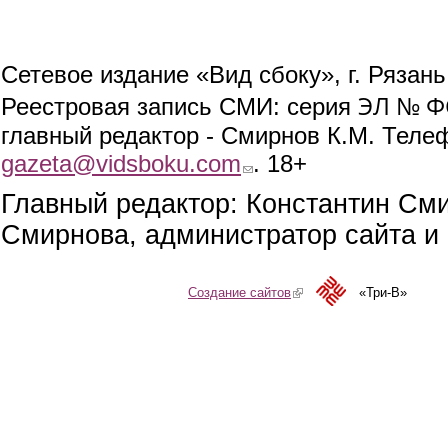
Сетевое издание «Вид сбоку», г. Рязан
ЭЛ № ФС
Реестровая запись СМИ: серия
главный редактор - Смирнов К.М. Телефо
gazeta@vidsboku.com
(link sends e-mail)
. 18+
Главный редактор: Константин См
Смирнова, администратор сайта и 
Создание сайтов
(link is external)
«Три-В»