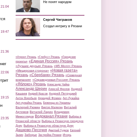
Не понят народом
 21:04
тся
Сергей Чиграков
Создал интригу в Рязани
 19:47
 21:36
«Атрон» Рязань
«Глобус» Рязань
«Городские
«Единая Россия» Рязань
проекты»
нег
«Лучшие друзья» Рязань
«М5 Молл» Рязань
«Новая газета»
«Мещерская сторона»
 22:06
Рязань
«Сбербанк» Рязань
«Северная
трит
компания»
«Справедливая Россия» Рязань
«Яблоко» Рязань
Александр Чайка
Александр Шерин
Андрей
Алексей Фролов
Кашаев
Андрей Петруцкий
Андрей Красов
 19:15
Аркадий Фомин
Антон Воробьев
Арт-Лужайка
Арт-лужайка Рязань
Беженцы из Украины
ин
Валерий Рюмин
Виталий
Виктор Малюгин
Артемов
Виталий Ларин
Владимир
Водоканал Рязани
Мимоглядов
Выборы в
 23:35
Рязанской области
Выборы в Рязанскую городскую
ы
Думу
Выборы в Рязанскую областную Думу
Дашково-Песочня
Дмитрий Гудков
Евгений
Заборье
Игорь
Зызин
Застройка Рязани