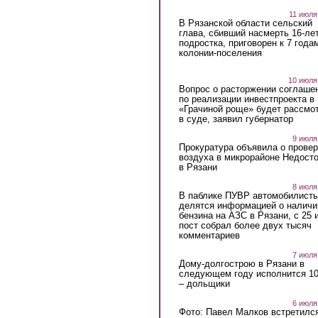
11 июля
В Рязанской области сельский
глава, сбивший насмерть 16-ле
подростка, приговорен к 7 года
колонии-поселения
10 июля
Вопрос о расторжении соглаше
по реализации инвестпроекта в
«Грачиной роще» будет рассмо
в суде, заявил губернатор
9 июля
Прокуратура объявила о провер
воздуха в микрорайоне Недост
в Рязани
8 июля
В паблике ПУВР автомобилист
делятся информацией о наличи
бензина на АЗС в Рязани, с 25 
пост собрал более двух тысяч
комментариев
7 июля
Дому-долгострою в Рязани в
следующем году исполнится 10
– дольщики
6 июля
Фото: Павел Малков встретился