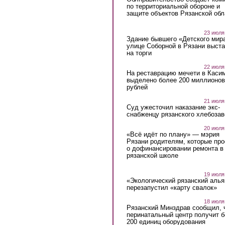
по территориальной обороне и
защите объектов Рязанской обл
23 июля
Здание бывшего «Детского мир
улице Соборной в Рязани выст
на торги
22 июля
На реставрацию мечети в Каси
выделено более 200 миллионов
рублей
21 июля
Суд ужесточил наказание экс-
снабженцу рязанского хлебоза
20 июля
«Всё идёт по плану» — мэрия
Рязани родителям, которые пр
о дофинансировании ремонта в
рязанской школе
19 июля
«Экологический рязанский алья
перезапустил «карту свалок»
18 июля
Рязанский Минздрав сообщил, 
перинатальный центр получит 
200 единиц оборудования