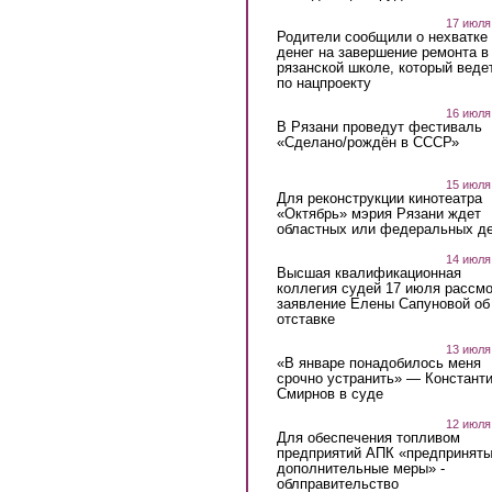
17 июля
Родители сообщили о нехватке
денег на завершение ремонта в
рязанской школе, который веде
по нацпроекту
16 июля
В Рязани проведут фестиваль
«Сделано/рождён в СССР»
15 июля
Для реконструкции кинотеатра
«Октябрь» мэрия Рязани ждет
областных или федеральных де
14 июля
Высшая квалификационная
коллегия судей 17 июля рассмо
заявление Елены Сапуновой об
отставке
13 июля
«В январе понадобилось меня
срочно устранить» — Констант
Смирнов в суде
12 июля
Для обеспечения топливом
предприятий АПК «предпринят
дополнительные меры» -
облправительство