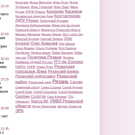
Кочетков
Игорь Морозов
Игорь
Игорь Путин
 22:16
Трубицын
Игорь Туровский
Игорь Яшин
Ирина
Касимов
Канищево
КПРФ Рязань
Кусова
тнего
Константиново
Касимовская городская Дума
м
ЛДПР Рязань
Лыбедский бульвар
Людмила Кибальникова
Министерство печати
Рязанской области
Минлесхоз Рязанской области
 20:55
Михаил Малахов
Михаил Пронин
Мост через Оку
ния
Олег
Николай Булаев
Николай Пилюгин
Олег Ковалев
Булеков
Олег Шишов
трен
Ольга Чуляева
Ольга Мишина
Петр Пыленок
Подбелка
Поджоги машин
Пойма Павловки
Пойма
Политика Рязани
Поляны
трех рек
 20:43
РГУ им. Есенина
ке
Праймериз «Единой России»
Рязанская
оево
РМПТС
РНПК
Роман Путин
городская Дума
Рязанский кремль
Рязанский
Рязанский нефтезавод
 23:25
Рязань
район
Сасово
Рязанский цирк
ы
и
Северный обход
Семен Сазонов
Сергей Дудукин
июня
Сергей Ежов
Сергей Сальников
Сергей Филимонов
Скопин
Солотча
Спас-Клепики
ТРЦ
УМВД Рязанской
Трасса М5
«Премьер»
области
Шаукат Ахметов
Федор Провоторов
 20:08
ЭРА
 лет
 21:35
 с