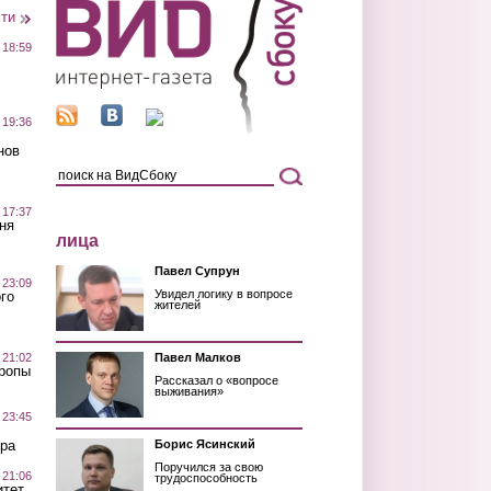
сти
 18:59
 19:36
нов
 17:37
ня
лица
Павел Супрун
 23:09
Увидел логику в вопросе
го
жителей
 21:02
Павел Малков
Тропы
Рассказал о «вопросе
выживания»
 23:45
ра
Борис Ясинский
Поручился за свою
 21:06
трудоспособность
итет