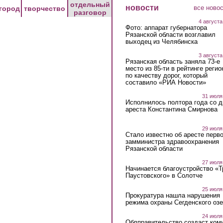
отдельный
новости
все ново
город
творчество
разговор
4 августа
Фото: аппарат губернатора
Рязанской области возглавил
выходец из Челябинска
3 августа
Рязанская область заняла 73-е
место из 85-ти в рейтинге регио
по качеству дорог, который
составило «РИА Новости»
31 июля
Исполнилось полтора года со д
ареста Константина Смирнова
29 июля
Стало известно об аресте перво
замминистра здравоохранения
Рязанской области
27 июля
Начинается благоустройство «
Паустовского» в Солотче
25 июля
Прокуратура нашла нарушения
режима охраны Сегденского озе
24 июля
Облправительство создаст ком