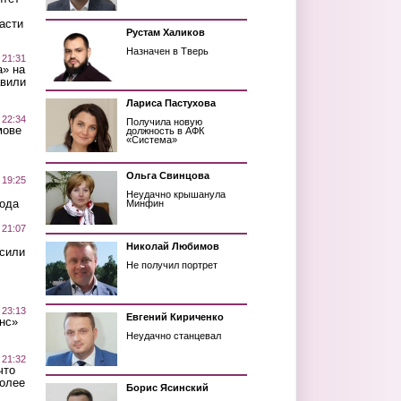
асти
Рустам Халиков
Назначен в Тверь
 21:31
а» на
авили
Лариса Пастухова
 22:34
Получила новую
мове
должность в АФК
«Система»
Ольга Свинцова
 19:25
Неудачно крышанула
вода
Минфин
 21:07
Николай Любимов
осили
Не получил портрет
 23:13
Евгений Кириченко
нс»
Неудачно станцевал
 21:32
что
более
Борис Ясинский