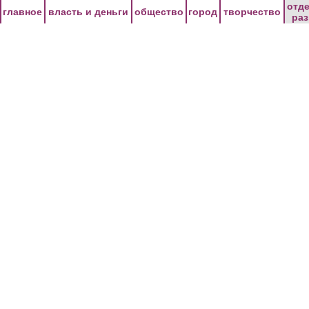
Перейти к основному содержанию
отд
главное
власть и деньги
общество
город
творчество
ра