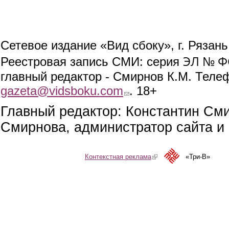
Сетевое издание «Вид сбоку», г. Рязан
ЭЛ № ФС
Реестровая запись СМИ: серия
главный редактор - Смирнов К.М. Телефо
gazeta@vidsboku.com
(link sends e-mail)
. 18+
Главный редактор: Константин См
Смирнова, администратор сайта и 
Контекстная реклама
(link is external)
«Три-В»