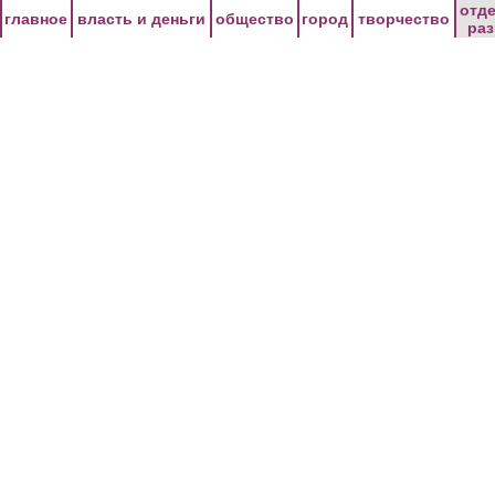
Перейти к основному содержанию
отд
главное
власть и деньги
общество
город
творчество
ра