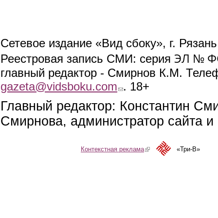
Сетевое издание «Вид сбоку», г. Рязан
ЭЛ № ФС
Реестровая запись СМИ: серия
главный редактор - Смирнов К.М. Телефо
gazeta@vidsboku.com
(link sends e-mail)
. 18+
Главный редактор: Константин См
Смирнова, администратор сайта и 
Контекстная реклама
(link is external)
«Три-В»