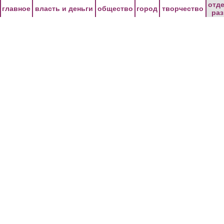
Перейти к основному содержанию
отд
главное
власть и деньги
общество
город
творчество
ра