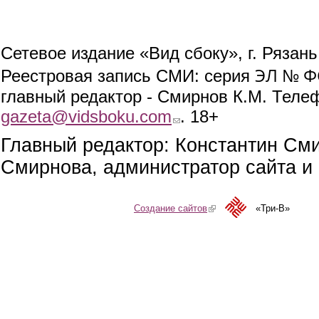
Сетевое издание «Вид сбоку», г. Рязан
ЭЛ № ФС
Реестровая запись СМИ: серия
главный редактор - Смирнов К.М. Телефо
gazeta@vidsboku.com
(link sends e-mail)
. 18+
Главный редактор: Константин См
Смирнова, администратор сайта и 
Создание сайтов
(link is external)
«Три-В»