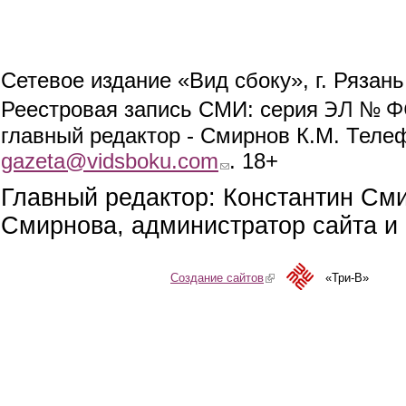
Сетевое издание «Вид сбоку», г. Рязан
ЭЛ № ФС
Реестровая запись СМИ: серия
главный редактор - Смирнов К.М. Телефо
gazeta@vidsboku.com
(link sends e-mail)
. 18+
Главный редактор: Константин См
Смирнова, администратор сайта и 
Создание сайтов
(link is external)
«Три-В»