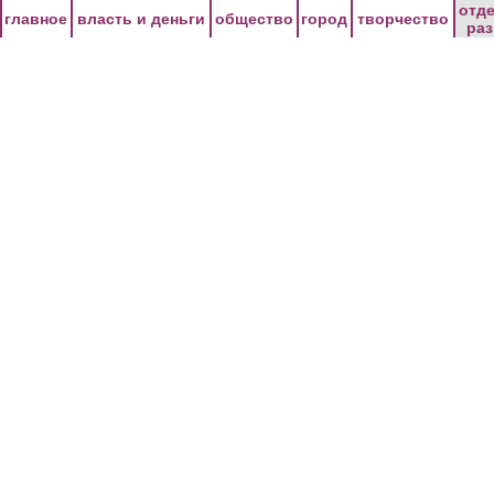
Перейти к основному содержанию
отд
главное
власть и деньги
общество
город
творчество
ра