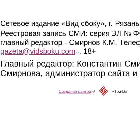
Сетевое издание «Вид сбоку», г. Рязан
ЭЛ № ФС
Реестровая запись СМИ: серия
главный редактор - Смирнов К.М. Телефо
gazeta@vidsboku.com
(link sends e-mail)
. 18+
Главный редактор: Константин См
Смирнова, администратор сайта и 
Создание сайтов
(link is external)
«Три-В»