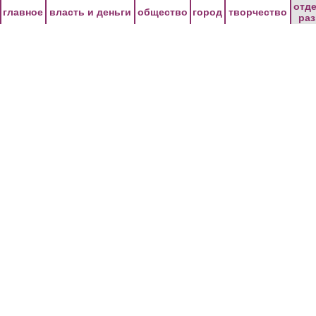
Перейти к основному содержанию
отд
главное
власть и деньги
общество
город
творчество
ра