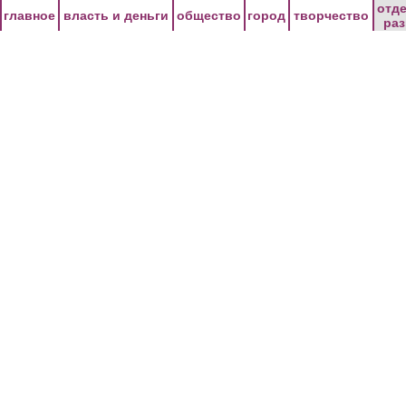
Перейти к основному содержанию
отд
главное
власть и деньги
общество
город
творчество
ра