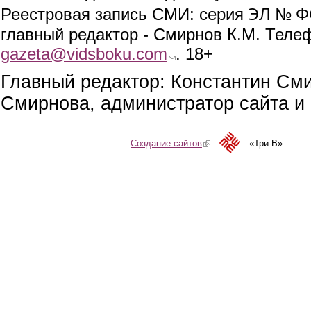
ЭЛ № ФС
Реестровая запись СМИ: серия
главный редактор - Смирнов К.М. Телефо
gazeta@vidsboku.com
(link sends e-mail)
. 18+
Главный редактор: Константин См
Смирнова, администратор сайта и 
Создание сайтов
(link is external)
«Три-В»