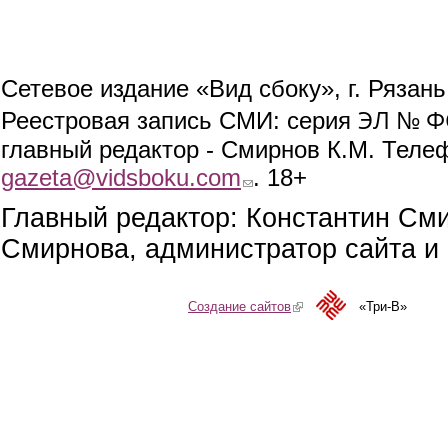
Сетевое издание «Вид сбоку», г. Рязан
ЭЛ № ФС
Реестровая запись СМИ: серия
главный редактор - Смирнов К.М. Телефо
gazeta@vidsboku.com
(link sends e-mail)
. 18+
Главный редактор: Константин См
Смирнова, администратор сайта и 
Создание сайтов
(link is external)
«Три-В»