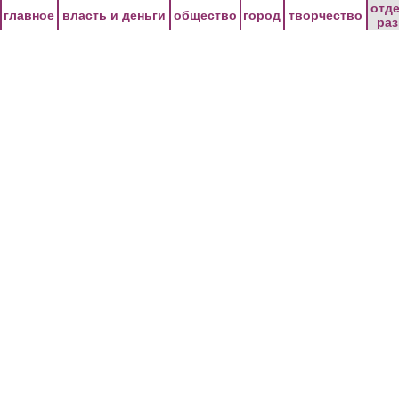
Перейти к основному содержанию
отд
главное
власть и деньги
общество
город
творчество
ра