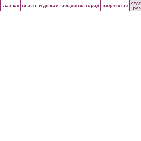
Перейти к основному содержанию
отд
главное
власть и деньги
общество
город
творчество
ра