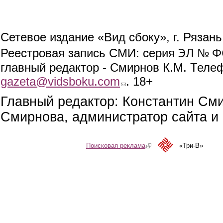
Сетевое издание «Вид сбоку», г. Рязан
ЭЛ № ФС
Реестровая запись СМИ: серия
главный редактор - Смирнов К.М. Телефо
gazeta@vidsboku.com
(link sends e-mail)
. 18+
Главный редактор: Константин См
Смирнова, администратор сайта и 
Поисковая реклама
(link is external)
«Три-В»