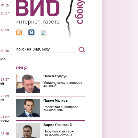
сти
 18:17
 18:59
 19:36
нов
лица
Павел Супрун
 17:37
Увидел логику в вопросе
ня
жителей
 23:09
го
Павел Малков
Рассказал о «вопросе
выживания»
 21:02
Тропы
Борис Ясинский
Поручился за свою
 23:45
трудоспособность