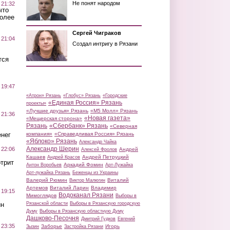
Не понят народом
 21:32
что
более
Сергей Чиграков
 21:04
Создал интригу в Рязани
тся
 19:47
«Атрон» Рязань
«Глобус» Рязань
«Городские
«Единая Россия» Рязань
проекты»
«Лучшие друзья» Рязань
«М5 Молл» Рязань
 21:36
«Новая газета»
«Мещерская сторона»
Рязань
«Сбербанк» Рязань
«Северная
нег
компания»
«Справедливая Россия» Рязань
«Яблоко» Рязань
Александр Чайка
Александр Шерин
 22:06
Андрей
Алексей Фролов
Кашаев
Андрей Петруцкий
Андрей Красов
трит
Аркадий Фомин
Антон Воробьев
Арт-Лужайка
Арт-лужайка Рязань
Беженцы из Украины
Валерий Рюмин
Виталий
Виктор Малюгин
Артемов
Виталий Ларин
Владимир
 19:15
Водоканал Рязани
Мимоглядов
Выборы в
ин
Рязанской области
Выборы в Рязанскую городскую
Думу
Выборы в Рязанскую областную Думу
Дашково-Песочня
Дмитрий Гудков
Евгений
 23:35
Заборье
Игорь
Зызин
Застройка Рязани