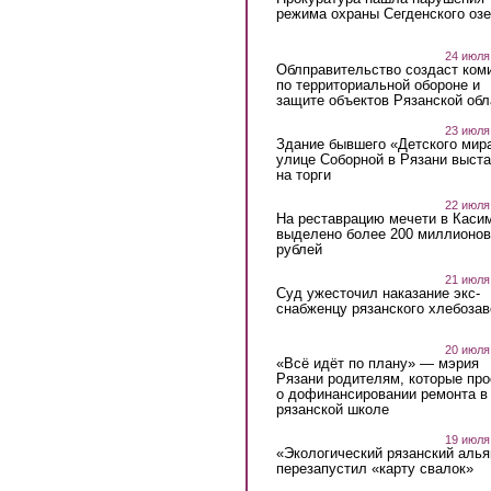
режима охраны Сегденского озе
24 июля
Облправительство создаст ком
по территориальной обороне и
защите объектов Рязанской обл
23 июля
Здание бывшего «Детского мир
улице Соборной в Рязани выст
на торги
22 июля
На реставрацию мечети в Каси
выделено более 200 миллионов
рублей
21 июля
Суд ужесточил наказание экс-
снабженцу рязанского хлебоза
20 июля
«Всё идёт по плану» — мэрия
Рязани родителям, которые пр
о дофинансировании ремонта в
рязанской школе
19 июля
«Экологический рязанский алья
перезапустил «карту свалок»