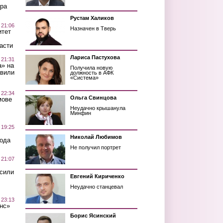
ра
Рустам Халиков
 21:06
Назначен в Тверь
итет
асти
Лариса Пастухова
 21:31
а» на
Получила новую
авили
должность в АФК
«Система»
 22:34
Ольга Свинцова
мове
Неудачно крышанула
Минфин
 19:25
Николай Любимов
вода
Не получил портрет
 21:07
осили
Евгений Кириченко
Неудачно станцевал
 23:13
нс»
Борис Ясинский