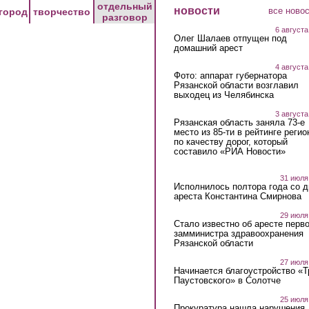
отдельный
новости
все ново
город
творчество
разговор
6 августа
Олег Шалаев отпущен под
домашний арест
4 августа
Фото: аппарат губернатора
Рязанской области возглавил
выходец из Челябинска
3 августа
Рязанская область заняла 73-е
место из 85-ти в рейтинге регио
по качеству дорог, который
составило «РИА Новости»
31 июля
Исполнилось полтора года со д
ареста Константина Смирнова
29 июля
Стало известно об аресте перво
замминистра здравоохранения
Рязанской области
27 июля
Начинается благоустройство «
Паустовского» в Солотче
25 июля
Прокуратура нашла нарушения