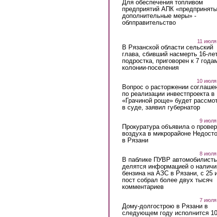
Для обеспечения топливом
предприятий АПК «предпринят
дополнительные меры» -
облправительство
11 июля
В Рязанской области сельский
глава, сбивший насмерть 16-ле
подростка, приговорен к 7 года
колонии-поселения
10 июля
Вопрос о расторжении соглаше
по реализации инвестпроекта в
«Грачиной роще» будет рассмо
в суде, заявил губернатор
9 июля
Прокуратура объявила о провер
воздуха в микрорайоне Недост
в Рязани
8 июля
В паблике ПУВР автомобилист
делятся информацией о наличи
бензина на АЗС в Рязани, с 25 
пост собрал более двух тысяч
комментариев
7 июля
Дому-долгострою в Рязани в
следующем году исполнится 10