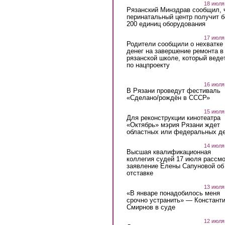
18 июля
Рязанский Минздрав сообщил, 
перинатальный центр получит 
200 единиц оборудования
17 июля
Родители сообщили о нехватке
денег на завершение ремонта в
рязанской школе, который веде
по нацпроекту
16 июля
В Рязани проведут фестиваль
«Сделано/рождён в СССР»
15 июля
Для реконструкции кинотеатра
«Октябрь» мэрия Рязани ждет
областных или федеральных де
14 июля
Высшая квалификационная
коллегия судей 17 июля рассмо
заявление Елены Сапуновой об
отставке
13 июля
«В январе понадобилось меня
срочно устранить» — Констант
Смирнов в суде
12 июля