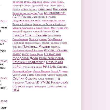
Кочетков
Игорь Морозов
Игорь
Игорь Путин
ы
Трубицын
Игорь Туровский
Игорь Яшин
Ирина
Касимов
Канищево
КПРФ Рязань
Кусова
Константиново
Касимовская городская Дума
ЛДПР Рязань
Лыбедский бульвар
Людмила Кибальникова
 22:16
Министерство печати
Рязанской области
Минлесхоз Рязанской области
тнего
Михаил Малахов
Михаил Пронин
Мост через Оку
м
Олег
Николай Булаев
Николай Пилюгин
Олег Ковалев
Булеков
Олег Шишов
Ольга Чуляева
Ольга Мишина
Петр Пыленок
 20:55
Подбелка
Поджоги машин
Пойма Павловки
Пойма
ния
Политика Рязани
Поляны
трех рек
РГУ им. Есенина
трен
Праймериз «Единой России»
Рязанская
РМПТС
РНПК
Роман Путин
городская Дума
Рязанский кремль
 20:43
Рязанский
Рязанский нефтезавод
ке
Рязань
район
Сасово
Рязанский цирк
оево
Северный обход
Семен Сазонов
Сергей Дудукин
Сергей Ежов
Сергей Сальников
Сергей Филимонов
 23:25
Скопин
Солотча
Спас-Клепики
ТРЦ
ы
УМВД Рязанской
Трасса М5
«Премьер»
и
области
Шаукат Ахметов
Федор Провоторов
июня
ЭРА
 20:08
 лет