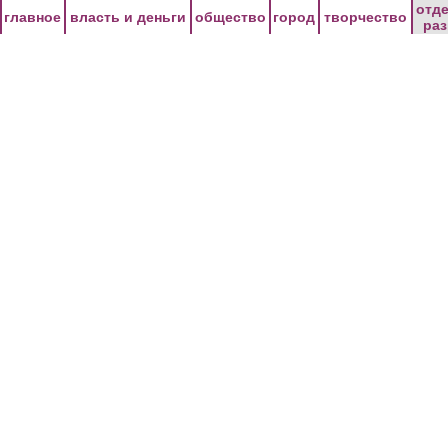
Перейти к основному содержанию
отд
главное
власть и деньги
общество
город
творчество
ра