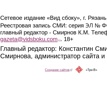
Сетевое издание «Вид сбоку», г. Рязан
ЭЛ № ФС
Реестровая запись СМИ: серия
главный редактор - Смирнов К.М. Телефо
gazeta@vidsboku.com
(link sends e-mail)
. 18+
Главный редактор: Константин См
Смирнова, администратор сайта и 
Создание сайтов
(link is external)
«Три-В»