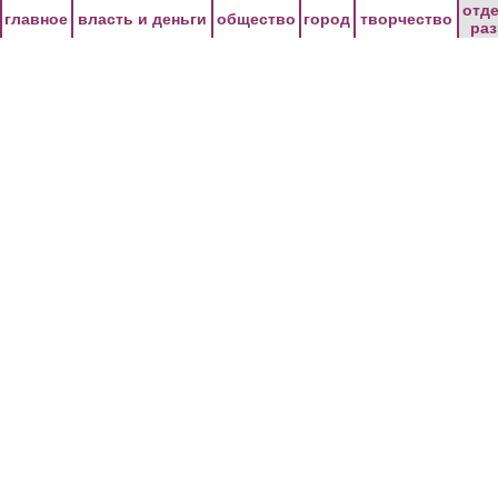
Перейти к основному содержанию
отд
главное
власть и деньги
общество
город
творчество
ра