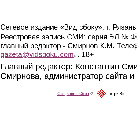
Сетевое издание «Вид сбоку», г. Рязан
ЭЛ № ФС
Реестровая запись СМИ: серия
главный редактор - Смирнов К.М. Телефо
gazeta@vidsboku.com
(link sends e-mail)
. 18+
Главный редактор: Константин См
Смирнова, администратор сайта и 
Создание сайтов
(link is external)
«Три-В»