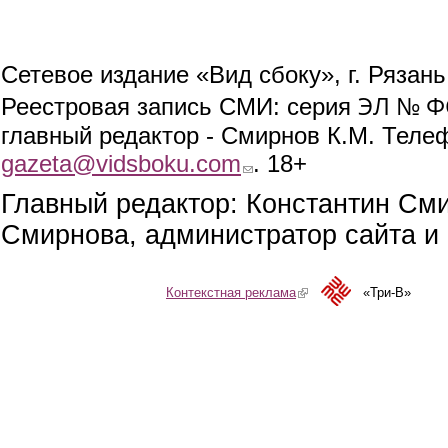
Сетевое издание «Вид сбоку», г. Рязан
ЭЛ № ФС
Реестровая запись СМИ: серия
главный редактор - Смирнов К.М. Телефо
gazeta@vidsboku.com
(link sends e-mail)
. 18+
Главный редактор: Константин См
Смирнова, администратор сайта и 
Контекстная реклама
(link is external)
«Три-В»