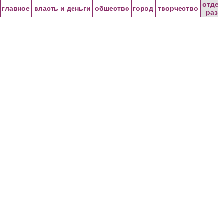
Перейти к основному содержанию
отд
главное
власть и деньги
общество
город
творчество
ра