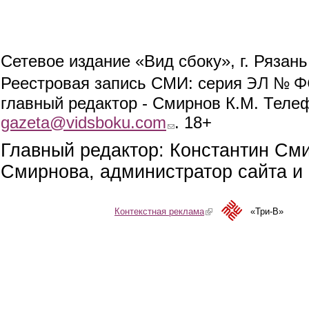
Сетевое издание «Вид сбоку», г. Рязан
ЭЛ № ФС
Реестровая запись СМИ: серия
главный редактор - Смирнов К.М. Телефо
gazeta@vidsboku.com
(link sends e-mail)
. 18+
Главный редактор: Константин См
Смирнова, администратор сайта и 
Контекстная реклама
(link is external)
«Три-В»