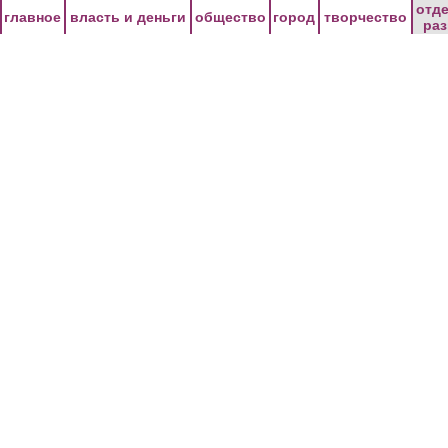
Перейти к основному содержанию
отд
главное
власть и деньги
общество
город
творчество
ра