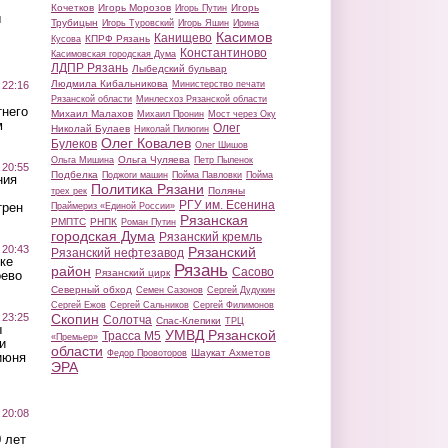
Кочетков
Игорь Морозов
Игорь
Игорь Путин
ы
Трубицын
Игорь Туровский
Игорь Яшин
Ирина
Касимов
Канищево
КПРФ Рязань
Кусова
Константиново
Касимовская городская Дума
ЛДПР Рязань
Лыбедский бульвар
Людмила Кибальникова
 22:16
Министерство печати
Рязанской области
Минлесхоз Рязанской области
тнего
Михаил Малахов
Михаил Пронин
Мост через Оку
м
Олег
Николай Булаев
Николай Пилюгин
Олег Ковалев
Булеков
Олег Шишов
Ольга Чуляева
Ольга Мишина
Петр Пыленок
 20:55
Подбелка
Поджоги машин
Пойма Павловки
Пойма
ния
Политика Рязани
Поляны
трех рек
РГУ им. Есенина
трен
Праймериз «Единой России»
Рязанская
РМПТС
РНПК
Роман Путин
городская Дума
Рязанский кремль
 20:43
Рязанский
Рязанский нефтезавод
ке
Рязань
район
Сасово
Рязанский цирк
оево
Северный обход
Семен Сазонов
Сергей Дудукин
Сергей Ежов
Сергей Сальников
Сергей Филимонов
 23:25
Скопин
Солотча
Спас-Клепики
ТРЦ
ы
УМВД Рязанской
Трасса М5
«Премьер»
и
области
Шаукат Ахметов
Федор Провоторов
июня
ЭРА
 20:08
 лет