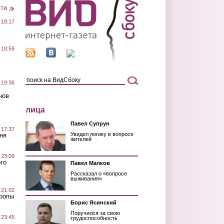
сти
 18:17
 18:59
 19:36
нов
лица
Павел Супрун
 17:37
Увидел логику в вопросе
ня
жителей
 23:09
го
Павел Малков
Рассказал о «вопросе
выживания»
 21:02
Тропы
Борис Ясинский
Поручился за свою
 23:45
трудоспособность