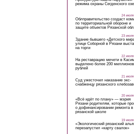
режима охраны Сегденского озе
24 июля
Облправительство создаст ком
по территориальной обороне и
защите объектов Рязанской обл
23 июля
Здание бывшего «Детского мир
улице Соборной в Рязани выст
на торги
22 июля
На реставрацию мечети в Каси
выделено более 200 миллионов
рублей
21 июля
Суд ужесточил наказание экс-
снабженцу рязанского хлебоза
20 июля
«Всё идёт по плану» — мэрия
Рязани родителям, которые пр
о дофинансировании ремонта в
рязанской школе
19 июля
«Экологический рязанский алья
перезапустил «карту свалок»