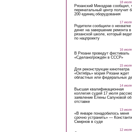
18 июля
Рязанский Минздрав сообщил, 
перинатальный центр получит 
200 единиц оборудования
17 июля
Родители сообщили о нехватке
денег на завершение ремонта в
рязанской школе, который веде
по нацпроекту
16 июля
В Рязани проведут фестиваль
«Сделано/рождён в СССР»
15 июля
Для реконструкции кинотеатра
«Октябрь» мэрия Рязани ждет
областных или федеральных де
14 июля
Высшая квалификационная
коллегия судей 17 июля рассмо
заявление Елены Сапуновой об
отставке
13 июля
«В январе понадобилось меня
срочно устранить» — Констант
Смирнов в суде
12 июля