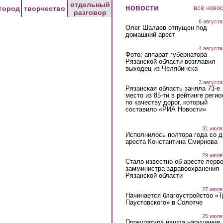
отдельный
новости
все ново
город
творчество
разговор
6 августа
Олег Шалаев отпущен под
домашний арест
4 августа
Фото: аппарат губернатора
Рязанской области возглавил
выходец из Челябинска
3 августа
Рязанская область заняла 73-е
место из 85-ти в рейтинге регио
по качеству дорог, который
составило «РИА Новости»
31 июля
Исполнилось полтора года со д
ареста Константина Смирнова
29 июля
Стало известно об аресте перво
замминистра здравоохранения
Рязанской области
27 июля
Начинается благоустройство «
Паустовского» в Солотче
25 июля
Прокуратура нашла нарушения