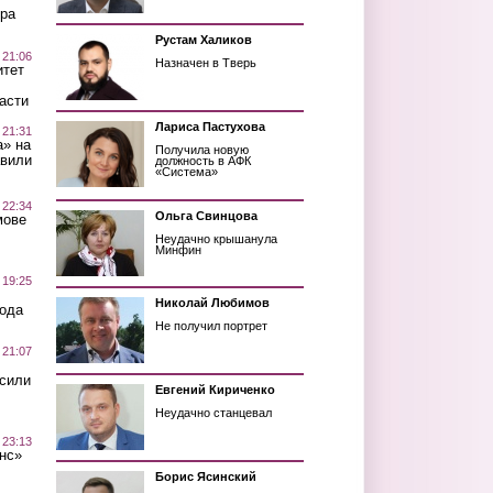
ра
Рустам Халиков
 21:06
Назначен в Тверь
итет
асти
Лариса Пастухова
 21:31
а» на
Получила новую
авили
должность в АФК
«Система»
 22:34
Ольга Свинцова
мове
Неудачно крышанула
Минфин
 19:25
Николай Любимов
вода
Не получил портрет
 21:07
осили
Евгений Кириченко
Неудачно станцевал
 23:13
нс»
Борис Ясинский