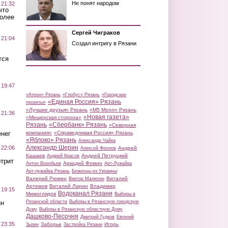
Не понят народом
 21:32
что
более
Сергей Чиграков
 21:04
Создал интригу в Рязани
тся
 19:47
«Атрон» Рязань
«Глобус» Рязань
«Городские
«Единая Россия» Рязань
проекты»
«Лучшие друзья» Рязань
«М5 Молл» Рязань
 21:36
«Новая газета»
«Мещерская сторона»
Рязань
«Сбербанк» Рязань
«Северная
нег
компания»
«Справедливая Россия» Рязань
«Яблоко» Рязань
Александр Чайка
Александр Шерин
 22:06
Андрей
Алексей Фролов
Кашаев
Андрей Петруцкий
Андрей Красов
трит
Аркадий Фомин
Антон Воробьев
Арт-Лужайка
Арт-лужайка Рязань
Беженцы из Украины
Валерий Рюмин
Виталий
Виктор Малюгин
Артемов
Виталий Ларин
Владимир
 19:15
Водоканал Рязани
Мимоглядов
Выборы в
ин
Рязанской области
Выборы в Рязанскую городскую
Думу
Выборы в Рязанскую областную Думу
Дашково-Песочня
Дмитрий Гудков
Евгений
 23:35
Заборье
Игорь
Зызин
Застройка Рязани