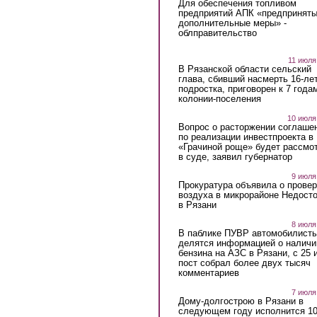
Для обеспечения топливом
предприятий АПК «предпринят
дополнительные меры» -
облправительство
11 июля
В Рязанской области сельский
глава, сбивший насмерть 16-ле
подростка, приговорен к 7 года
колонии-поселения
10 июля
Вопрос о расторжении соглаше
по реализации инвестпроекта в
«Грачиной роще» будет рассмо
в суде, заявил губернатор
9 июля
Прокуратура объявила о провер
воздуха в микрорайоне Недост
в Рязани
8 июля
В паблике ПУВР автомобилист
делятся информацией о наличи
бензина на АЗС в Рязани, с 25 
пост собрал более двух тысяч
комментариев
7 июля
Дому-долгострою в Рязани в
следующем году исполнится 10