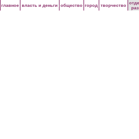
Перейти к основному содержанию
отд
главное
власть и деньги
общество
город
творчество
ра