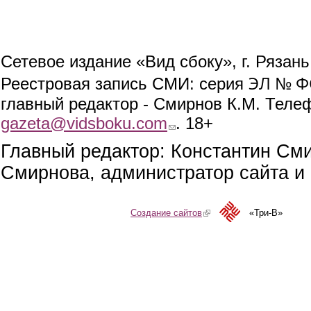
Сетевое издание «Вид сбоку», г. Рязан
ЭЛ № ФС
Реестровая запись СМИ: серия
главный редактор - Смирнов К.М. Телефо
gazeta@vidsboku.com
(link sends e-mail)
. 18+
Главный редактор: Константин См
Смирнова, администратор сайта и 
Создание сайтов
(link is external)
«Три-В»