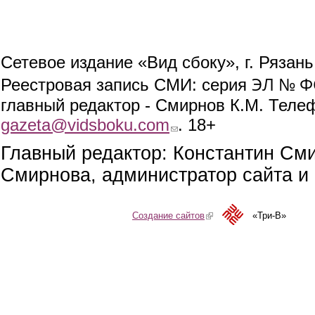
Сетевое издание «Вид сбоку», г. Рязан
ЭЛ № ФС
Реестровая запись СМИ: серия
главный редактор - Смирнов К.М. Телефо
gazeta@vidsboku.com
(link sends e-mail)
. 18+
Главный редактор: Константин См
Смирнова, администратор сайта и 
Создание сайтов
(link is external)
«Три-В»