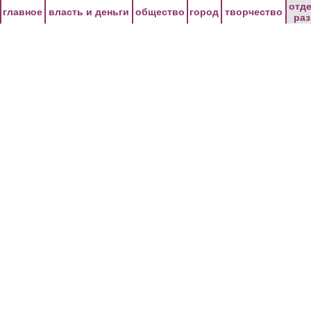
Перейти к основному содержанию
отд
главное
власть и деньги
общество
город
творчество
ра