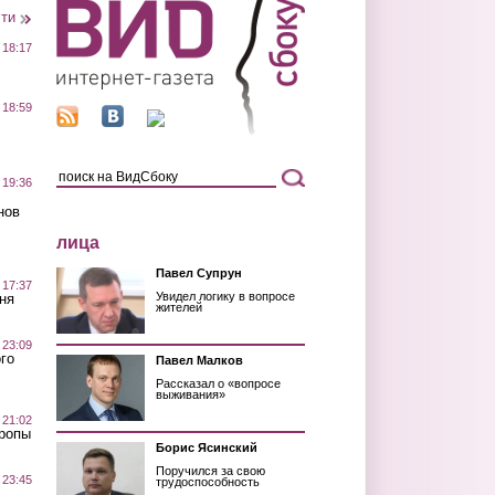
сти
 18:17
 18:59
 19:36
нов
лица
Павел Супрун
 17:37
Увидел логику в вопросе
ня
жителей
 23:09
го
Павел Малков
Рассказал о «вопросе
выживания»
 21:02
Тропы
Борис Ясинский
Поручился за свою
 23:45
трудоспособность