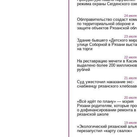
режима охраны Сегденского озе
24 июля
Облправительство создаст ком
по территориальной обороне и
защите объектов Рязанской обл
23 июля
Здание бывшего «Детского мир
улице Соборной в Рязани выст
на торги
22 июля
На реставрацию мечети в Каси
выделено более 200 миллионов
рублей
21 июля
Суд ужесточил наказание экс-
снабженцу рязанского хлебоза
20 июля
«Всё идёт по плану» — мэрия
Рязани родителям, которые пр
о дофинансировании ремонта в
рязанской школе
19 июля
«Экологический рязанский алья
перезапустил «карту свалок»