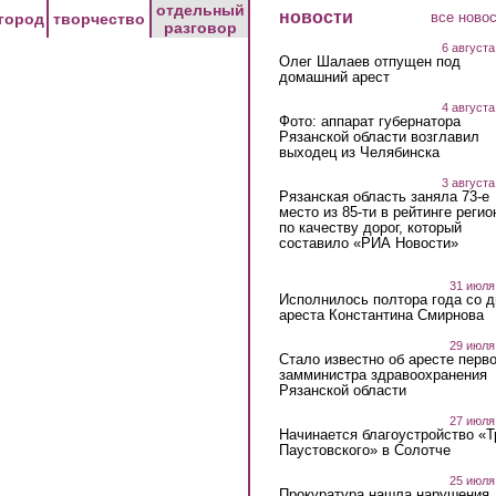
отдельный
новости
все ново
город
творчество
разговор
6 августа
Олег Шалаев отпущен под
домашний арест
4 августа
Фото: аппарат губернатора
Рязанской области возглавил
выходец из Челябинска
3 августа
Рязанская область заняла 73-е
место из 85-ти в рейтинге регио
по качеству дорог, который
составило «РИА Новости»
31 июля
Исполнилось полтора года со д
ареста Константина Смирнова
29 июля
Стало известно об аресте перво
замминистра здравоохранения
Рязанской области
27 июля
Начинается благоустройство «
Паустовского» в Солотче
25 июля
Прокуратура нашла нарушения