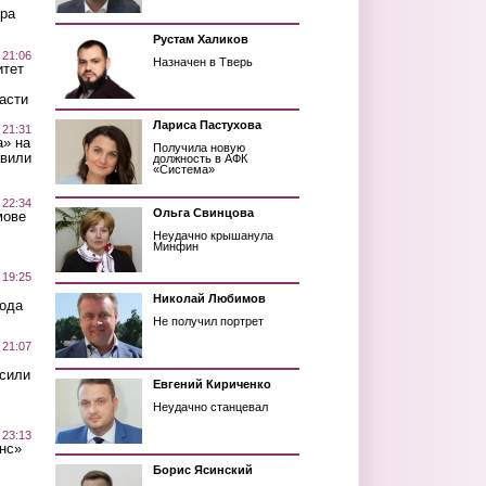
ра
Рустам Халиков
 21:06
Назначен в Тверь
итет
асти
Лариса Пастухова
 21:31
а» на
Получила новую
авили
должность в АФК
«Система»
 22:34
Ольга Свинцова
мове
Неудачно крышанула
Минфин
 19:25
Николай Любимов
вода
Не получил портрет
 21:07
осили
Евгений Кириченко
Неудачно станцевал
 23:13
нс»
Борис Ясинский