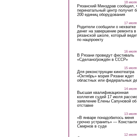
18 июля
Рязанский Минздрав сообщил, 
перинатальный центр получит 
200 единиц оборудования
17 июля
Родители сообщили о нехватке
денег на завершение ремонта в
рязанской школе, который веде
по нацпроекту
16 июля
В Рязани проведут фестиваль
«Сделано/рождён в СССР»
15 июля
Для реконструкции кинотеатра
«Октябрь» мэрия Рязани ждет
областных или федеральных де
14 июля
Высшая квалификационная
коллегия судей 17 июля рассмо
заявление Елены Сапуновой об
отставке
13 июля
«В январе понадобилось меня
срочно устранить» — Констант
Смирнов в суде
12 июля