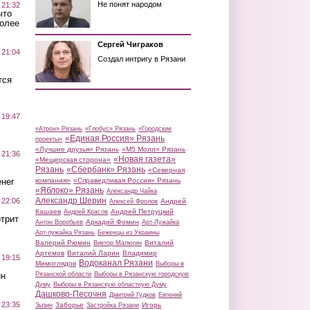
Не понят народом
 21:32
что
более
Сергей Чиграков
 21:04
Создал интригу в Рязани
тся
 19:47
«Атрон» Рязань
«Глобус» Рязань
«Городские
«Единая Россия» Рязань
проекты»
«Лучшие друзья» Рязань
«М5 Молл» Рязань
 21:36
«Новая газета»
«Мещерская сторона»
Рязань
«Сбербанк» Рязань
«Северная
нег
компания»
«Справедливая Россия» Рязань
«Яблоко» Рязань
Александр Чайка
Александр Шерин
 22:06
Андрей
Алексей Фролов
Кашаев
Андрей Петруцкий
Андрей Красов
трит
Аркадий Фомин
Антон Воробьев
Арт-Лужайка
Арт-лужайка Рязань
Беженцы из Украины
Валерий Рюмин
Виталий
Виктор Малюгин
Артемов
Виталий Ларин
Владимир
 19:15
Водоканал Рязани
Мимоглядов
Выборы в
ин
Рязанской области
Выборы в Рязанскую городскую
Думу
Выборы в Рязанскую областную Думу
Дашково-Песочня
Дмитрий Гудков
Евгений
 23:35
Заборье
Игорь
Зызин
Застройка Рязани