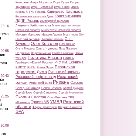
Кочетков
Игорь Морозов
Игорь
Игорь Путин
ы
Трубицын
Игорь Туровский
Игорь Яшин
Ирина
Касимов
Канищево
КПРФ Рязань
Кусова
Константиново
Касимовская городская Дума
ЛДПР Рязань
Лыбедский бульвар
Людмила Кибальникова
 22:16
Министерство печати
Рязанской области
Минлесхоз Рязанской области
тнего
Михаил Малахов
Михаил Пронин
Мост через Оку
м
Олег
Николай Булаев
Николай Пилюгин
Олег Ковалев
Булеков
Олег Шишов
Ольга Чуляева
Ольга Мишина
Петр Пыленок
 20:55
Подбелка
Поджоги машин
Пойма Павловки
Пойма
ния
Политика Рязани
Поляны
трех рек
РГУ им. Есенина
трен
Праймериз «Единой России»
Рязанская
РМПТС
РНПК
Роман Путин
городская Дума
Рязанский кремль
 20:43
Рязанский
Рязанский нефтезавод
ке
Рязань
район
Сасово
Рязанский цирк
оево
Северный обход
Семен Сазонов
Сергей Дудукин
Сергей Ежов
Сергей Сальников
Сергей Филимонов
 23:25
Скопин
Солотча
Спас-Клепики
ТРЦ
ы
УМВД Рязанской
Трасса М5
«Премьер»
и
области
Шаукат Ахметов
Федор Провоторов
июня
ЭРА
 20:08
 лет