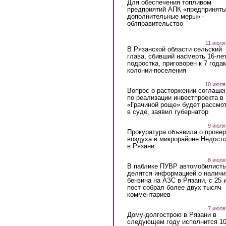
Для обеспечения топливом
предприятий АПК «предпринят
дополнительные меры» -
облправительство
11 июля
В Рязанской области сельский
глава, сбивший насмерть 16-ле
подростка, приговорен к 7 года
колонии-поселения
10 июля
Вопрос о расторжении соглаше
по реализации инвестпроекта в
«Грачиной роще» будет рассмо
в суде, заявил губернатор
9 июля
Прокуратура объявила о провер
воздуха в микрорайоне Недост
в Рязани
8 июля
В паблике ПУВР автомобилист
делятся информацией о наличи
бензина на АЗС в Рязани, с 25 
пост собрал более двух тысяч
комментариев
7 июля
Дому-долгострою в Рязани в
следующем году исполнится 10