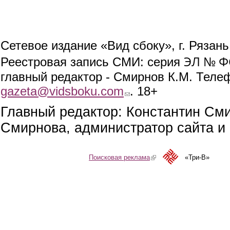
Сетевое издание «Вид сбоку», г. Рязан
ЭЛ № ФС
Реестровая запись СМИ: серия
главный редактор - Смирнов К.М. Телефо
gazeta@vidsboku.com
(link sends e-mail)
. 18+
Главный редактор: Константин См
Смирнова, администратор сайта и 
Поисковая реклама
(link is external)
«Три-В»