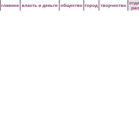
Перейти к основному содержанию
отд
главное
власть и деньги
общество
город
творчество
ра