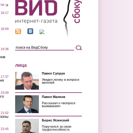
сти
 18:17
 18:59
 19:36
нов
лица
Павел Супрун
 17:37
Увидел логику в вопросе
ня
жителей
 23:09
го
Павел Малков
Рассказал о «вопросе
выживания»
 21:02
Тропы
Борис Ясинский
Поручился за свою
 23:45
трудоспособность