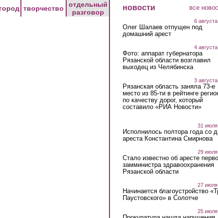
отдельный
новости
все ново
город
творчество
разговор
6 августа
Олег Шалаев отпущен под
домашний арест
4 августа
Фото: аппарат губернатора
Рязанской области возглавил
выходец из Челябинска
3 августа
Рязанская область заняла 73-е
место из 85-ти в рейтинге регио
по качеству дорог, который
составило «РИА Новости»
31 июля
Исполнилось полтора года со д
ареста Константина Смирнова
29 июля
Стало известно об аресте перво
замминистра здравоохранения
Рязанской области
27 июля
Начинается благоустройство «
Паустовского» в Солотче
25 июля
Прокуратура нашла нарушения