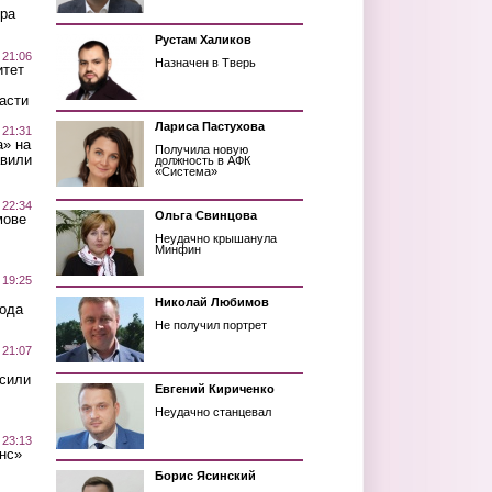
ра
Рустам Халиков
 21:06
Назначен в Тверь
итет
асти
Лариса Пастухова
 21:31
а» на
Получила новую
авили
должность в АФК
«Система»
 22:34
Ольга Свинцова
мове
Неудачно крышанула
Минфин
 19:25
Николай Любимов
вода
Не получил портрет
 21:07
осили
Евгений Кириченко
Неудачно станцевал
 23:13
нс»
Борис Ясинский