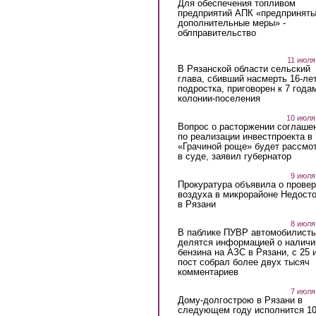
Для обеспечения топливом
предприятий АПК «предпринят
дополнительные меры» -
облправительство
11 июля
В Рязанской области сельский
глава, сбивший насмерть 16-ле
подростка, приговорен к 7 года
колонии-поселения
10 июля
Вопрос о расторжении соглаше
по реализации инвестпроекта в
«Грачиной роще» будет рассмо
в суде, заявил губернатор
9 июля
Прокуратура объявила о провер
воздуха в микрорайоне Недост
в Рязани
8 июля
В паблике ПУВР автомобилист
делятся информацией о наличи
бензина на АЗС в Рязани, с 25 
пост собрал более двух тысяч
комментариев
7 июля
Дому-долгострою в Рязани в
следующем году исполнится 10