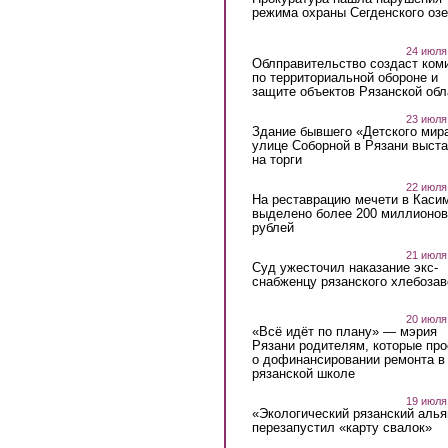
режима охраны Сегденского озе
24 июля
Облправительство создаст ком
по территориальной обороне и
защите объектов Рязанской обл
23 июля
Здание бывшего «Детского мир
улице Соборной в Рязани выст
на торги
22 июля
На реставрацию мечети в Каси
выделено более 200 миллионов
рублей
21 июля
Суд ужесточил наказание экс-
снабженцу рязанского хлебоза
20 июля
«Всё идёт по плану» — мэрия
Рязани родителям, которые пр
о дофинансировании ремонта в
рязанской школе
19 июля
«Экологический рязанский алья
перезапустил «карту свалок»