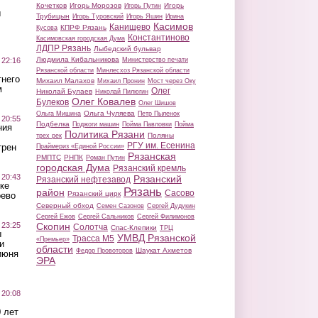
Кочетков
Игорь Морозов
Игорь
Игорь Путин
ы
Трубицын
Игорь Туровский
Игорь Яшин
Ирина
Касимов
Канищево
КПРФ Рязань
Кусова
Константиново
Касимовская городская Дума
ЛДПР Рязань
Лыбедский бульвар
Людмила Кибальникова
 22:16
Министерство печати
Рязанской области
Минлесхоз Рязанской области
тнего
Михаил Малахов
Михаил Пронин
Мост через Оку
м
Олег
Николай Булаев
Николай Пилюгин
Олег Ковалев
Булеков
Олег Шишов
Ольга Чуляева
Ольга Мишина
Петр Пыленок
 20:55
Подбелка
Поджоги машин
Пойма Павловки
Пойма
ния
Политика Рязани
Поляны
трех рек
РГУ им. Есенина
трен
Праймериз «Единой России»
Рязанская
РМПТС
РНПК
Роман Путин
городская Дума
Рязанский кремль
 20:43
Рязанский
Рязанский нефтезавод
ке
Рязань
район
Сасово
Рязанский цирк
оево
Северный обход
Семен Сазонов
Сергей Дудукин
Сергей Ежов
Сергей Сальников
Сергей Филимонов
 23:25
Скопин
Солотча
Спас-Клепики
ТРЦ
ы
УМВД Рязанской
Трасса М5
«Премьер»
и
области
Шаукат Ахметов
Федор Провоторов
июня
ЭРА
 20:08
 лет