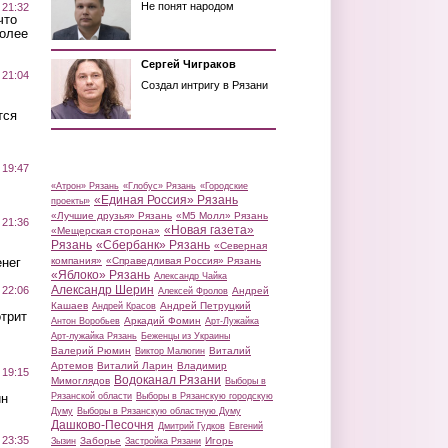
Не понят народом
 21:32
что
более
Сергей Чиграков
 21:04
Создал интригу в Рязани
тся
 19:47
«Атрон» Рязань
«Глобус» Рязань
«Городские
«Единая Россия» Рязань
проекты»
«Лучшие друзья» Рязань
«М5 Молл» Рязань
 21:36
«Новая газета»
«Мещерская сторона»
Рязань
«Сбербанк» Рязань
«Северная
нег
компания»
«Справедливая Россия» Рязань
«Яблоко» Рязань
Александр Чайка
Александр Шерин
 22:06
Андрей
Алексей Фролов
Кашаев
Андрей Петруцкий
Андрей Красов
трит
Аркадий Фомин
Антон Воробьев
Арт-Лужайка
Арт-лужайка Рязань
Беженцы из Украины
Валерий Рюмин
Виталий
Виктор Малюгин
Артемов
Виталий Ларин
Владимир
 19:15
Водоканал Рязани
Мимоглядов
Выборы в
ин
Рязанской области
Выборы в Рязанскую городскую
Думу
Выборы в Рязанскую областную Думу
Дашково-Песочня
Дмитрий Гудков
Евгений
 23:35
Заборье
Игорь
Зызин
Застройка Рязани