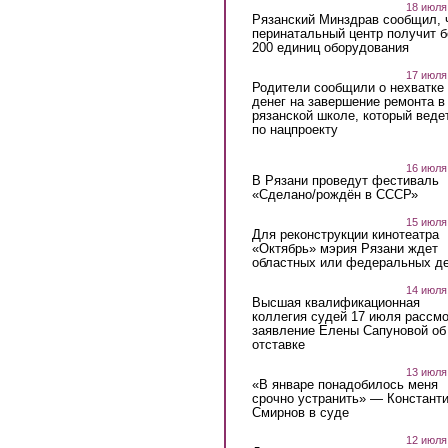
18 июля
Рязанский Минздрав сообщил, 
перинатальный центр получит 
200 единиц оборудования
17 июля
Родители сообщили о нехватке
денег на завершение ремонта в
рязанской школе, который веде
по нацпроекту
16 июля
В Рязани проведут фестиваль
«Сделано/рождён в СССР»
15 июля
Для реконструкции кинотеатра
«Октябрь» мэрия Рязани ждет
областных или федеральных де
14 июля
Высшая квалификационная
коллегия судей 17 июля рассмо
заявление Елены Сапуновой об
отставке
13 июля
«В январе понадобилось меня
срочно устранить» — Констант
Смирнов в суде
12 июля