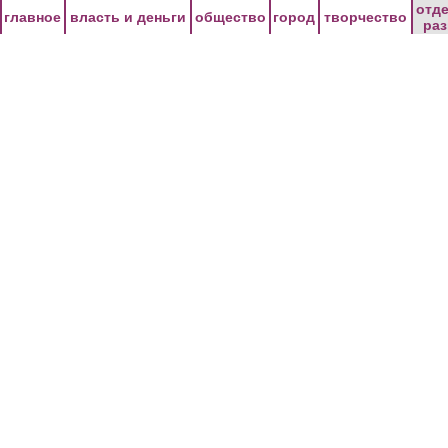
Перейти к основному содержанию
отд
главное
власть и деньги
общество
город
творчество
ра