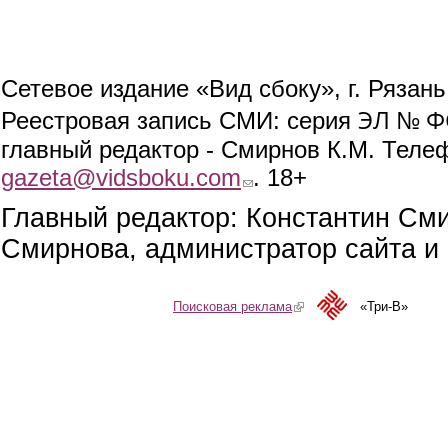
Сетевое издание «Вид сбоку», г. Рязан
ЭЛ № ФС
Реестровая запись СМИ: серия
главный редактор - Смирнов К.М. Телефо
gazeta@vidsboku.com
(link sends e-mail)
. 18+
Главный редактор: Константин См
Смирнова, администратор сайта и 
Поисковая реклама
(link is external)
«Три-В»