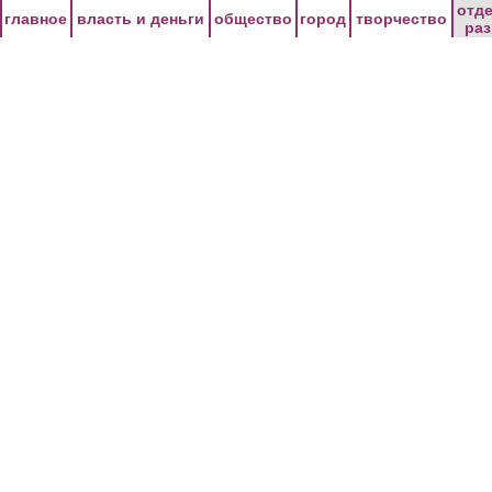
Перейти к основному содержанию
отд
главное
власть и деньги
общество
город
творчество
ра