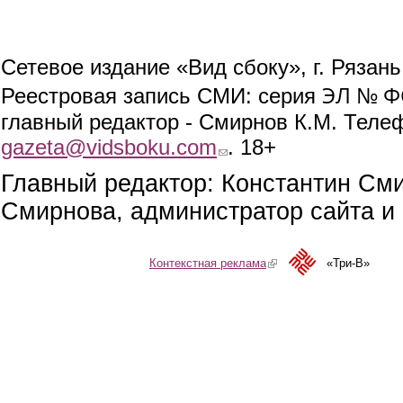
Сетевое издание «Вид сбоку», г. Рязан
ЭЛ № ФС
Реестровая запись СМИ: серия
главный редактор - Смирнов К.М. Телефо
gazeta@vidsboku.com
(link sends e-mail)
. 18+
Главный редактор: Константин См
Смирнова, администратор сайта и 
Контекстная реклама
(link is external)
«Три-В»