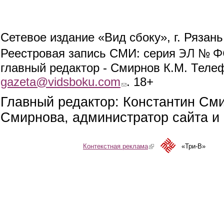
Сетевое издание «Вид сбоку», г. Рязан
ЭЛ № ФС
Реестровая запись СМИ: серия
главный редактор - Смирнов К.М. Телефо
gazeta@vidsboku.com
(link sends e-mail)
. 18+
Главный редактор: Константин См
Смирнова, администратор сайта и 
Контекстная реклама
(link is external)
«Три-В»