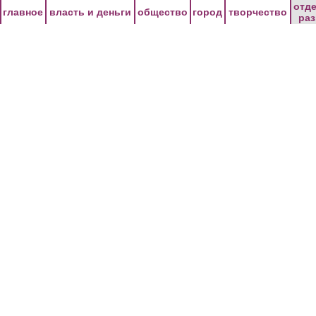
Перейти к основному содержанию
отд
главное
власть и деньги
общество
город
творчество
ра