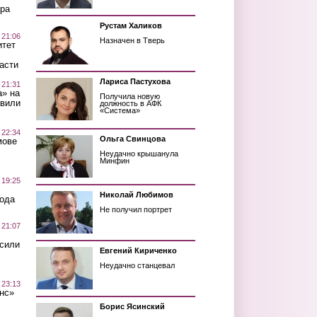
ра
Рустам Халиков
 21:06
Назначен в Тверь
итет
асти
Лариса Пастухова
 21:31
а» на
Получила новую
авили
должность в АФК
«Система»
 22:34
Ольга Свинцова
мове
Неудачно крышанула
Минфин
 19:25
Николай Любимов
вода
Не получил портрет
 21:07
осили
Евгений Кириченко
Неудачно станцевал
 23:13
нс»
Борис Ясинский