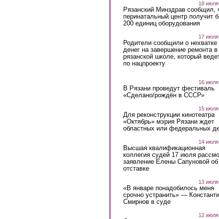
18 июля
Рязанский Минздрав сообщил, 
перинатальный центр получит 
200 единиц оборудования
17 июля
Родители сообщили о нехватке
денег на завершение ремонта в
рязанской школе, который веде
по нацпроекту
16 июля
В Рязани проведут фестиваль
«Сделано/рождён в СССР»
15 июля
Для реконструкции кинотеатра
«Октябрь» мэрия Рязани ждет
областных или федеральных де
14 июля
Высшая квалификационная
коллегия судей 17 июля рассмо
заявление Елены Сапуновой об
отставке
13 июля
«В январе понадобилось меня
срочно устранить» — Констант
Смирнов в суде
12 июля