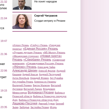
Не понят народом
 21:32
что
более
Сергей Чиграков
 21:04
Создал интригу в Рязани
тся
 19:47
«Атрон» Рязань
«Глобус» Рязань
«Городские
«Единая Россия» Рязань
проекты»
«Лучшие друзья» Рязань
«М5 Молл» Рязань
 21:36
«Новая газета»
«Мещерская сторона»
Рязань
«Сбербанк» Рязань
«Северная
нег
компания»
«Справедливая Россия» Рязань
«Яблоко» Рязань
Александр Чайка
Александр Шерин
 22:06
Андрей
Алексей Фролов
Кашаев
Андрей Петруцкий
Андрей Красов
трит
Аркадий Фомин
Антон Воробьев
Арт-Лужайка
Арт-лужайка Рязань
Беженцы из Украины
Валерий Рюмин
Виталий
Виктор Малюгин
Артемов
Виталий Ларин
Владимир
 19:15
Водоканал Рязани
Мимоглядов
Выборы в
ин
Рязанской области
Выборы в Рязанскую городскую
Думу
Выборы в Рязанскую областную Думу
Дашково-Песочня
Дмитрий Гудков
Евгений
 23:35
Заборье
Игорь
Зызин
Застройка Рязани