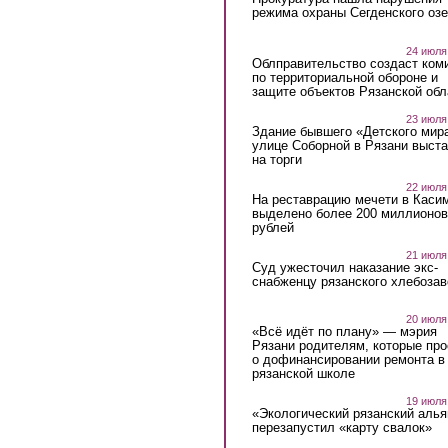
режима охраны Сегденского озе
24 июля
Облправительство создаст ком
по территориальной обороне и
защите объектов Рязанской обл
23 июля
Здание бывшего «Детского мир
улице Соборной в Рязани выст
на торги
22 июля
На реставрацию мечети в Каси
выделено более 200 миллионов
рублей
21 июля
Суд ужесточил наказание экс-
снабженцу рязанского хлебоза
20 июля
«Всё идёт по плану» — мэрия
Рязани родителям, которые пр
о дофинансировании ремонта в
рязанской школе
19 июля
«Экологический рязанский алья
перезапустил «карту свалок»