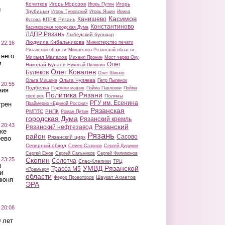
Кочетков
Игорь Морозов
Игорь
Игорь Путин
ы
Трубицын
Игорь Туровский
Игорь Яшин
Ирина
Касимов
Канищево
КПРФ Рязань
Кусова
Константиново
Касимовская городская Дума
ЛДПР Рязань
Лыбедский бульвар
Людмила Кибальникова
 22:16
Министерство печати
Рязанской области
Минлесхоз Рязанской области
тнего
Михаил Малахов
Михаил Пронин
Мост через Оку
м
Олег
Николай Булаев
Николай Пилюгин
Олег Ковалев
Булеков
Олег Шишов
Ольга Чуляева
Ольга Мишина
Петр Пыленок
 20:55
Подбелка
Поджоги машин
Пойма Павловки
Пойма
ния
Политика Рязани
Поляны
трех рек
РГУ им. Есенина
трен
Праймериз «Единой России»
Рязанская
РМПТС
РНПК
Роман Путин
городская Дума
Рязанский кремль
 20:43
Рязанский
Рязанский нефтезавод
ке
Рязань
район
Сасово
Рязанский цирк
оево
Северный обход
Семен Сазонов
Сергей Дудукин
Сергей Ежов
Сергей Сальников
Сергей Филимонов
 23:25
Скопин
Солотча
Спас-Клепики
ТРЦ
ы
УМВД Рязанской
Трасса М5
«Премьер»
и
области
Шаукат Ахметов
Федор Провоторов
июня
ЭРА
 20:08
 лет