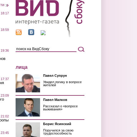
сти
 18:17
 18:59
 19:36
нов
лица
Павел Супрун
 17:37
Увидел логику в вопросе
ня
жителей
 23:09
го
Павел Малков
Рассказал о «вопросе
выживания»
 21:02
Тропы
Борис Ясинский
Поручился за свою
 23:45
трудоспособность