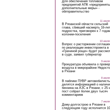
Для обеспечения топливом
предприятий АПК «предпринят
дополнительные меры» -
облправительство
11 июля
В Рязанской области сельский
глава, сбивший насмерть 16-ле
подростка, приговорен к 7 года
колонии-поселения
10 июля
Вопрос о расторжении соглаше
по реализации инвестпроекта в
«Грачиной роще» будет рассмо
в суде, заявил губернатор
9 июля
Прокуратура объявила о провер
воздуха в микрорайоне Недост
в Рязани
8 июля
В паблике ПУВР автомобилист
делятся информацией о наличи
бензина на АЗС в Рязани, с 25 
пост собрал более двух тысяч
комментариев
7 июля
Дому-долгострою в Рязани в
следующем году исполнится 10