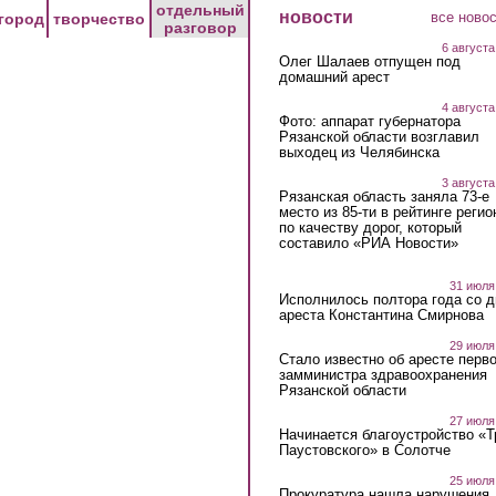
отдельный
новости
все ново
город
творчество
разговор
6 августа
Олег Шалаев отпущен под
домашний арест
4 августа
Фото: аппарат губернатора
Рязанской области возглавил
выходец из Челябинска
3 августа
Рязанская область заняла 73-е
место из 85-ти в рейтинге регио
по качеству дорог, который
составило «РИА Новости»
31 июля
Исполнилось полтора года со д
ареста Константина Смирнова
29 июля
Стало известно об аресте перво
замминистра здравоохранения
Рязанской области
27 июля
Начинается благоустройство «
Паустовского» в Солотче
25 июля
Прокуратура нашла нарушения