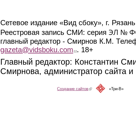
Сетевое издание «Вид сбоку», г. Рязан
ЭЛ № ФС
Реестровая запись СМИ: серия
главный редактор - Смирнов К.М. Телефо
gazeta@vidsboku.com
(link sends e-mail)
. 18+
Главный редактор: Константин См
Смирнова, администратор сайта и 
Создание сайтов
(link is external)
«Три-В»