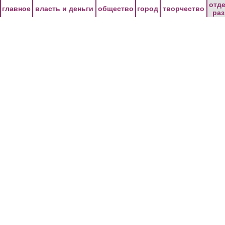
Перейти к основному содержанию
отд
главное
власть и деньги
общество
город
творчество
ра