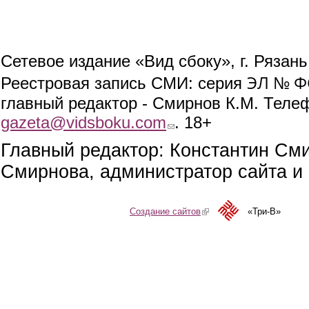
Сетевое издание «Вид сбоку», г. Рязан
ЭЛ № ФС
Реестровая запись СМИ: серия
главный редактор - Смирнов К.М. Телефо
gazeta@vidsboku.com
(link sends e-mail)
. 18+
Главный редактор: Константин См
Смирнова, администратор сайта и 
Создание сайтов
(link is external)
«Три-В»