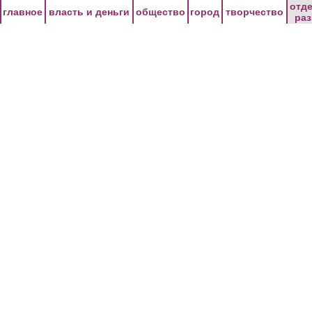
Перейти к основному содержанию
отд
главное
власть и деньги
общество
город
творчество
ра