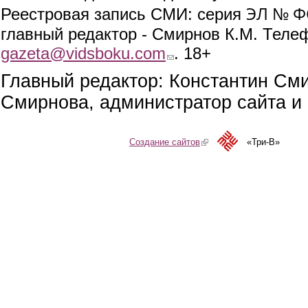
ЭЛ № ФС
Реестровая запись СМИ: серия
главный редактор - Смирнов К.М. Телефо
gazeta@vidsboku.com
(link sends e-mail)
. 18+
Главный редактор: Константин См
Смирнова, администратор сайта и 
Создание сайтов
(link is external)
«Три-В»