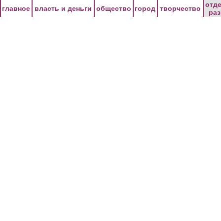
Перейти к основному содержанию
отд
главное
власть и деньги
общество
город
творчество
ра