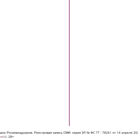
ЭЛ № ФС 77 - 7826
1 от 14 апреля 20
овано Роскомнадзором. Реестровая запись СМИ: серия
(link sends e-mail)
om
. 18+