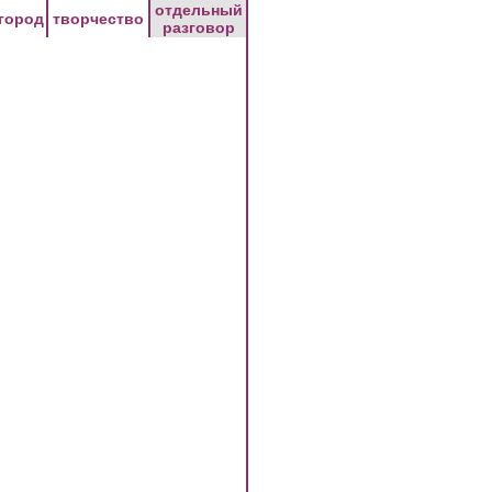
отдельный
город
творчество
разговор