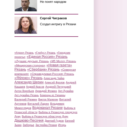
Не понят народом
Сергей Чиграков
Создал интригу в Рязани
«Атрон» Рязань
«Глобус» Рязань
«Городские
«Единая Россия» Рязань
проекты»
«Лучшие друзья» Рязань
«М5 Молл» Рязань
«Новая газета»
«Мещерская сторона»
Рязань
«Сбербанк» Рязань
«Северная
компания»
«Справедливая Россия» Рязань
«Яблоко» Рязань
Александр Чайка
Александр Шерин
Андрей
Алексей Фролов
Кашаев
Андрей Петруцкий
Андрей Красов
Аркадий Фомин
Антон Воробьев
Арт-Лужайка
Арт-лужайка Рязань
Беженцы из Украины
Валерий Рюмин
Виталий
Виктор Малюгин
Артемов
Виталий Ларин
Владимир
Водоканал Рязани
Мимоглядов
Выборы в
Рязанской области
Выборы в Рязанскую городскую
Думу
Выборы в Рязанскую областную Думу
Дашково-Песочня
Дмитрий Гудков
Евгений
Заборье
Игорь
Зызин
Застройка Рязани