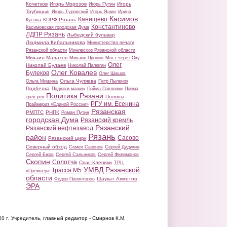
Кочетков
Игорь Морозов
Игорь
Игорь Путин
Трубицын
Игорь Туровский
Игорь Яшин
Ирина
Касимов
Канищево
КПРФ Рязань
Кусова
Константиново
Касимовская городская Дума
ЛДПР Рязань
Лыбедский бульвар
Людмила Кибальникова
Министерство печати
Рязанской области
Минлесхоз Рязанской области
Михаил Малахов
Михаил Пронин
Мост через Оку
Олег
Николай Булаев
Николай Пилюгин
Олег Ковалев
Булеков
Олег Шишов
Ольга Чуляева
Ольга Мишина
Петр Пыленок
Подбелка
Поджоги машин
Пойма Павловки
Пойма
Политика Рязани
Поляны
трех рек
РГУ им. Есенина
Праймериз «Единой России»
Рязанская
РМПТС
РНПК
Роман Путин
городская Дума
Рязанский кремль
Рязанский
Рязанский нефтезавод
Рязань
район
Сасово
Рязанский цирк
Северный обход
Семен Сазонов
Сергей Дудукин
Сергей Ежов
Сергей Сальников
Сергей Филимонов
Скопин
Солотча
Спас-Клепики
ТРЦ
УМВД Рязанской
Трасса М5
«Премьер»
области
Шаукат Ахметов
Федор Провоторов
ЭРА
20 г.
Учредитель, главный редактор - Смирнов К.М.