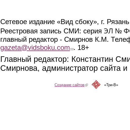
Сетевое издание «Вид сбоку», г. Рязан
ЭЛ № ФС
Реестровая запись СМИ: серия
главный редактор - Смирнов К.М. Телефо
gazeta@vidsboku.com
(link sends e-mail)
. 18+
Главный редактор: Константин См
Смирнова, администратор сайта и 
Создание сайтов
(link is external)
«Три-В»