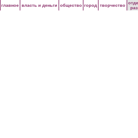
Перейти к основному содержанию
отд
главное
власть и деньги
общество
город
творчество
ра