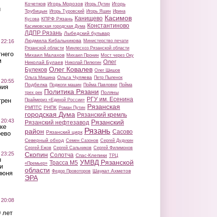
Кочетков
Игорь Морозов
Игорь
Игорь Путин
ы
Трубицын
Игорь Туровский
Игорь Яшин
Ирина
Касимов
Канищево
КПРФ Рязань
Кусова
Константиново
Касимовская городская Дума
ЛДПР Рязань
Лыбедский бульвар
Людмила Кибальникова
 22:16
Министерство печати
Рязанской области
Минлесхоз Рязанской области
тнего
Михаил Малахов
Михаил Пронин
Мост через Оку
м
Олег
Николай Булаев
Николай Пилюгин
Олег Ковалев
Булеков
Олег Шишов
Ольга Чуляева
Ольга Мишина
Петр Пыленок
 20:55
Подбелка
Поджоги машин
Пойма Павловки
Пойма
ния
Политика Рязани
Поляны
трех рек
РГУ им. Есенина
трен
Праймериз «Единой России»
Рязанская
РМПТС
РНПК
Роман Путин
городская Дума
Рязанский кремль
 20:43
Рязанский
Рязанский нефтезавод
ке
Рязань
район
Сасово
Рязанский цирк
оево
Северный обход
Семен Сазонов
Сергей Дудукин
Сергей Ежов
Сергей Сальников
Сергей Филимонов
 23:25
Скопин
Солотча
Спас-Клепики
ТРЦ
ы
УМВД Рязанской
Трасса М5
«Премьер»
и
области
Шаукат Ахметов
Федор Провоторов
июня
ЭРА
 20:08
 лет