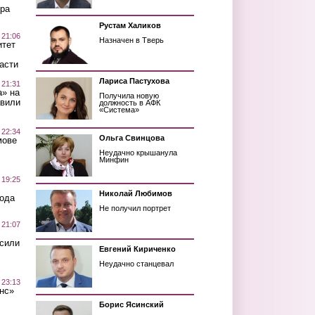
ра
Рустам Халиков
 21:06
Назначен в Тверь
итет
асти
Лариса Пастухова
 21:31
а» на
Получила новую
авили
должность в АФК
«Система»
 22:34
Ольга Свинцова
мове
Неудачно крышанула
Минфин
 19:25
Николай Любимов
вода
Не получил портрет
 21:07
осили
Евгений Кириченко
Неудачно станцевал
 23:13
нс»
Борис Ясинский