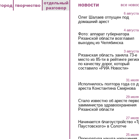
отдельный
новости
все ново
город
творчество
разговор
6 августа
Олег Шалаев отпущен под
домашний арест
4 августа
Фото: аппарат губернатора
Рязанской области возглавил
выходец из Челябинска
3 августа
Рязанская область заняла 73-е
место из 85-ти в рейтинге регио
по качеству дорог, который
составило «РИА Новости»
31 июля
Исполнилось полтора года со д
ареста Константина Смирнова
29 июля
Стало известно об аресте перво
замминистра здравоохранения
Рязанской области
27 июля
Начинается благоустройство «
Паустовского» в Солотче
25 июля
Прокуратура нашла нарушения