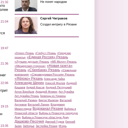
Не понят народом
 21:32
что
более
Сергей Чиграков
 21:04
Создал интригу в Рязани
тся
 19:47
«Атрон» Рязань
«Глобус» Рязань
«Городские
«Единая Россия» Рязань
проекты»
«Лучшие друзья» Рязань
«М5 Молл» Рязань
 21:36
«Новая газета»
«Мещерская сторона»
Рязань
«Сбербанк» Рязань
«Северная
нег
компания»
«Справедливая Россия» Рязань
«Яблоко» Рязань
Александр Чайка
Александр Шерин
 22:06
Андрей
Алексей Фролов
Кашаев
Андрей Петруцкий
Андрей Красов
трит
Аркадий Фомин
Антон Воробьев
Арт-Лужайка
Арт-лужайка Рязань
Беженцы из Украины
Валерий Рюмин
Виталий
Виктор Малюгин
Артемов
Виталий Ларин
Владимир
 19:15
Водоканал Рязани
Мимоглядов
Выборы в
ин
Рязанской области
Выборы в Рязанскую городскую
Думу
Выборы в Рязанскую областную Думу
Дашково-Песочня
Дмитрий Гудков
Евгений
 23:35
Заборье
Игорь
Зызин
Застройка Рязани