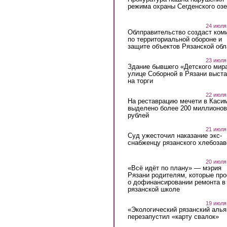
режима охраны Сегденского озе
24 июля
Облправительство создаст ком
по территориальной обороне и
защите объектов Рязанской обл
23 июля
Здание бывшего «Детского мир
улице Соборной в Рязани выст
на торги
22 июля
На реставрацию мечети в Каси
выделено более 200 миллионов
рублей
21 июля
Суд ужесточил наказание экс-
снабженцу рязанского хлебоза
20 июля
«Всё идёт по плану» — мэрия
Рязани родителям, которые пр
о дофинансировании ремонта в
рязанской школе
19 июля
«Экологический рязанский алья
перезапустил «карту свалок»