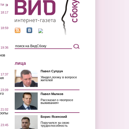
сти
 18:17
 18:59
 19:36
нов
лица
Павел Супрун
 17:37
Увидел логику в вопросе
ня
жителей
 23:09
го
Павел Малков
Рассказал о «вопросе
выживания»
 21:02
Тропы
Борис Ясинский
Поручился за свою
 23:45
трудоспособность