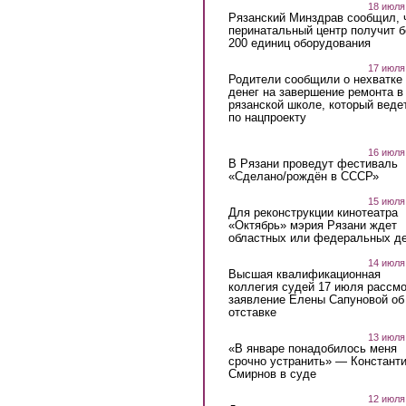
18 июля
Рязанский Минздрав сообщил, 
перинатальный центр получит 
200 единиц оборудования
17 июля
Родители сообщили о нехватке
денег на завершение ремонта в
рязанской школе, который веде
по нацпроекту
16 июля
В Рязани проведут фестиваль
«Сделано/рождён в СССР»
15 июля
Для реконструкции кинотеатра
«Октябрь» мэрия Рязани ждет
областных или федеральных де
14 июля
Высшая квалификационная
коллегия судей 17 июля рассмо
заявление Елены Сапуновой об
отставке
13 июля
«В январе понадобилось меня
срочно устранить» — Констант
Смирнов в суде
12 июля