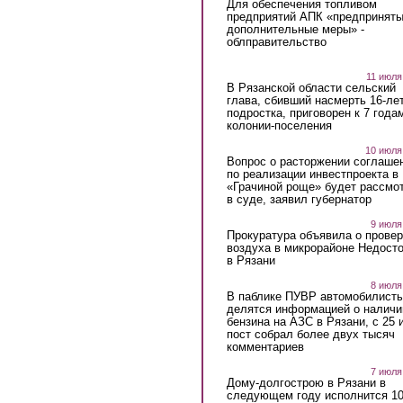
Для обеспечения топливом
предприятий АПК «предпринят
дополнительные меры» -
облправительство
11 июля
В Рязанской области сельский
глава, сбивший насмерть 16-ле
подростка, приговорен к 7 года
колонии-поселения
10 июля
Вопрос о расторжении соглаше
по реализации инвестпроекта в
«Грачиной роще» будет рассмо
в суде, заявил губернатор
9 июля
Прокуратура объявила о провер
воздуха в микрорайоне Недост
в Рязани
8 июля
В паблике ПУВР автомобилист
делятся информацией о наличи
бензина на АЗС в Рязани, с 25 
пост собрал более двух тысяч
комментариев
7 июля
Дому-долгострою в Рязани в
следующем году исполнится 10