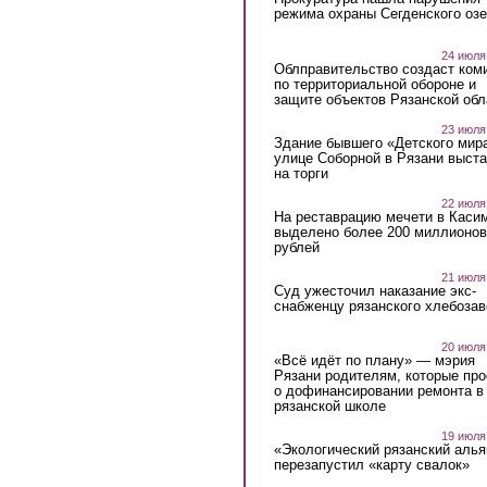
режима охраны Сегденского озе
24 июля
Облправительство создаст ком
по территориальной обороне и
защите объектов Рязанской обл
23 июля
Здание бывшего «Детского мир
улице Соборной в Рязани выст
на торги
22 июля
На реставрацию мечети в Каси
выделено более 200 миллионов
рублей
21 июля
Суд ужесточил наказание экс-
снабженцу рязанского хлебоза
20 июля
«Всё идёт по плану» — мэрия
Рязани родителям, которые пр
о дофинансировании ремонта в
рязанской школе
19 июля
«Экологический рязанский алья
перезапустил «карту свалок»