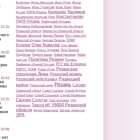
Кочетков
Игорь Морозов
Игорь
Игорь Путин
ы
Трубицын
Игорь Туровский
Игорь Яшин
Ирина
Касимов
Канищево
КПРФ Рязань
Кусова
Константиново
Касимовская городская Дума
ЛДПР Рязань
Лыбедский бульвар
Людмила Кибальникова
 22:16
Министерство печати
Рязанской области
Минлесхоз Рязанской области
тнего
Михаил Малахов
Михаил Пронин
Мост через Оку
м
Олег
Николай Булаев
Николай Пилюгин
Олег Ковалев
Булеков
Олег Шишов
Ольга Чуляева
Ольга Мишина
Петр Пыленок
 20:55
Подбелка
Поджоги машин
Пойма Павловки
Пойма
ния
Политика Рязани
Поляны
трех рек
РГУ им. Есенина
трен
Праймериз «Единой России»
Рязанская
РМПТС
РНПК
Роман Путин
городская Дума
Рязанский кремль
 20:43
Рязанский
Рязанский нефтезавод
ке
Рязань
район
Сасово
Рязанский цирк
оево
Северный обход
Семен Сазонов
Сергей Дудукин
Сергей Ежов
Сергей Сальников
Сергей Филимонов
 23:25
Скопин
Солотча
Спас-Клепики
ТРЦ
ы
УМВД Рязанской
Трасса М5
«Премьер»
и
области
Шаукат Ахметов
Федор Провоторов
июня
ЭРА
 20:08
 лет