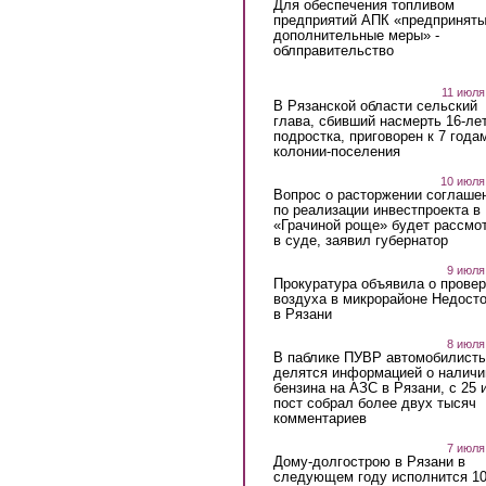
Для обеспечения топливом
предприятий АПК «предпринят
дополнительные меры» -
облправительство
11 июля
В Рязанской области сельский
глава, сбивший насмерть 16-ле
подростка, приговорен к 7 года
колонии-поселения
10 июля
Вопрос о расторжении соглаше
по реализации инвестпроекта в
«Грачиной роще» будет рассмо
в суде, заявил губернатор
9 июля
Прокуратура объявила о провер
воздуха в микрорайоне Недост
в Рязани
8 июля
В паблике ПУВР автомобилист
делятся информацией о наличи
бензина на АЗС в Рязани, с 25 
пост собрал более двух тысяч
комментариев
7 июля
Дому-долгострою в Рязани в
следующем году исполнится 10