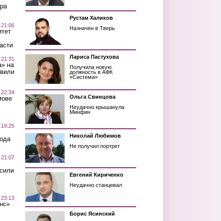
ра
Рустам Халиков
 21:06
Назначен в Тверь
итет
асти
Лариса Пастухова
 21:31
а» на
Получила новую
авили
должность в АФК
«Система»
 22:34
Ольга Свинцова
мове
Неудачно крышанула
Минфин
 19:25
Николай Любимов
вода
Не получил портрет
 21:07
осили
Евгений Кириченко
Неудачно станцевал
 23:13
нс»
Борис Ясинский