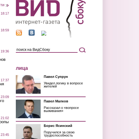
сти
 18:17
 18:59
 19:36
нов
лица
Павел Супрун
 17:37
Увидел логику в вопросе
ня
жителей
 23:09
го
Павел Малков
Рассказал о «вопросе
выживания»
 21:02
Тропы
Борис Ясинский
Поручился за свою
 23:45
трудоспособность