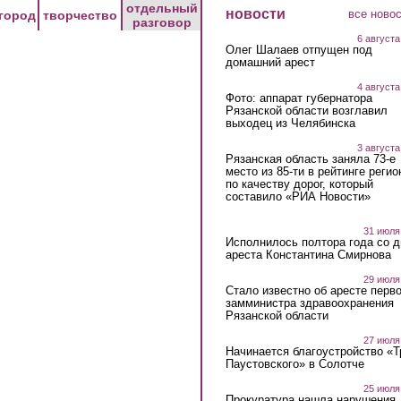
отдельный
новости
все ново
город
творчество
разговор
6 августа
Олег Шалаев отпущен под
домашний арест
4 августа
Фото: аппарат губернатора
Рязанской области возглавил
выходец из Челябинска
3 августа
Рязанская область заняла 73-е
место из 85-ти в рейтинге регио
по качеству дорог, который
составило «РИА Новости»
31 июля
Исполнилось полтора года со д
ареста Константина Смирнова
29 июля
Стало известно об аресте перво
замминистра здравоохранения
Рязанской области
27 июля
Начинается благоустройство «
Паустовского» в Солотче
25 июля
Прокуратура нашла нарушения