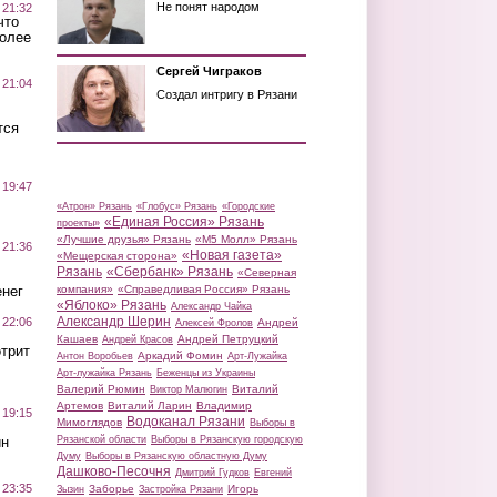
Не понят народом
 21:32
что
более
Сергей Чиграков
 21:04
Создал интригу в Рязани
тся
 19:47
«Атрон» Рязань
«Глобус» Рязань
«Городские
«Единая Россия» Рязань
проекты»
«Лучшие друзья» Рязань
«М5 Молл» Рязань
 21:36
«Новая газета»
«Мещерская сторона»
Рязань
«Сбербанк» Рязань
«Северная
нег
компания»
«Справедливая Россия» Рязань
«Яблоко» Рязань
Александр Чайка
Александр Шерин
 22:06
Андрей
Алексей Фролов
Кашаев
Андрей Петруцкий
Андрей Красов
трит
Аркадий Фомин
Антон Воробьев
Арт-Лужайка
Арт-лужайка Рязань
Беженцы из Украины
Валерий Рюмин
Виталий
Виктор Малюгин
Артемов
Виталий Ларин
Владимир
 19:15
Водоканал Рязани
Мимоглядов
Выборы в
ин
Рязанской области
Выборы в Рязанскую городскую
Думу
Выборы в Рязанскую областную Думу
Дашково-Песочня
Дмитрий Гудков
Евгений
 23:35
Заборье
Игорь
Зызин
Застройка Рязани