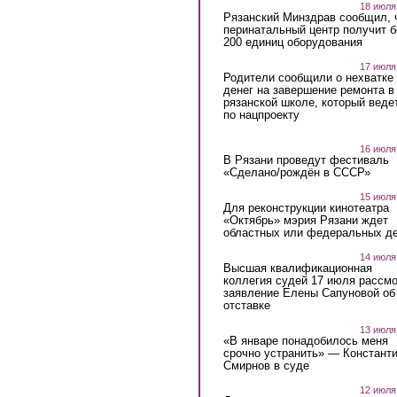
18 июля
Рязанский Минздрав сообщил, 
перинатальный центр получит 
200 единиц оборудования
17 июля
Родители сообщили о нехватке
денег на завершение ремонта в
рязанской школе, который веде
по нацпроекту
16 июля
В Рязани проведут фестиваль
«Сделано/рождён в СССР»
15 июля
Для реконструкции кинотеатра
«Октябрь» мэрия Рязани ждет
областных или федеральных де
14 июля
Высшая квалификационная
коллегия судей 17 июля рассмо
заявление Елены Сапуновой об
отставке
13 июля
«В январе понадобилось меня
срочно устранить» — Констант
Смирнов в суде
12 июля