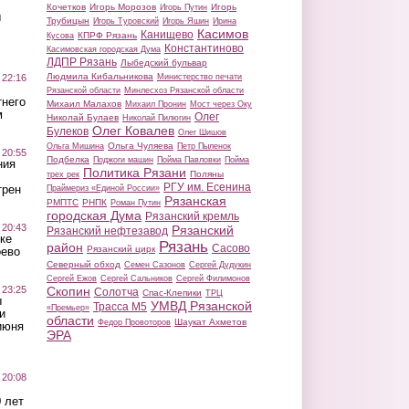
Кочетков
Игорь Морозов
Игорь
Игорь Путин
ы
Трубицын
Игорь Туровский
Игорь Яшин
Ирина
Касимов
Канищево
КПРФ Рязань
Кусова
Константиново
Касимовская городская Дума
ЛДПР Рязань
Лыбедский бульвар
Людмила Кибальникова
 22:16
Министерство печати
Рязанской области
Минлесхоз Рязанской области
тнего
Михаил Малахов
Михаил Пронин
Мост через Оку
м
Олег
Николай Булаев
Николай Пилюгин
Олег Ковалев
Булеков
Олег Шишов
Ольга Чуляева
Ольга Мишина
Петр Пыленок
 20:55
Подбелка
Поджоги машин
Пойма Павловки
Пойма
ния
Политика Рязани
Поляны
трех рек
РГУ им. Есенина
трен
Праймериз «Единой России»
Рязанская
РМПТС
РНПК
Роман Путин
городская Дума
Рязанский кремль
 20:43
Рязанский
Рязанский нефтезавод
ке
Рязань
район
Сасово
Рязанский цирк
оево
Северный обход
Семен Сазонов
Сергей Дудукин
Сергей Ежов
Сергей Сальников
Сергей Филимонов
 23:25
Скопин
Солотча
Спас-Клепики
ТРЦ
ы
УМВД Рязанской
Трасса М5
«Премьер»
и
области
Шаукат Ахметов
Федор Провоторов
июня
ЭРА
 20:08
 лет