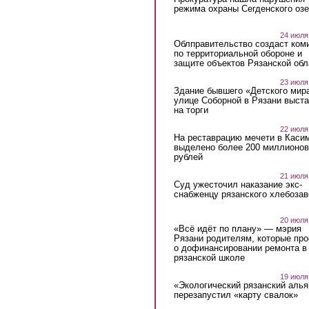
режима охраны Сегденского озе
24 июля
Облправительство создаст ком
по территориальной обороне и
защите объектов Рязанской обл
23 июля
Здание бывшего «Детского мир
улице Соборной в Рязани выст
на торги
22 июля
На реставрацию мечети в Каси
выделено более 200 миллионов
рублей
21 июля
Суд ужесточил наказание экс-
снабженцу рязанского хлебоза
20 июля
«Всё идёт по плану» — мэрия
Рязани родителям, которые пр
о дофинансировании ремонта в
рязанской школе
19 июля
«Экологический рязанский алья
перезапустил «карту свалок»