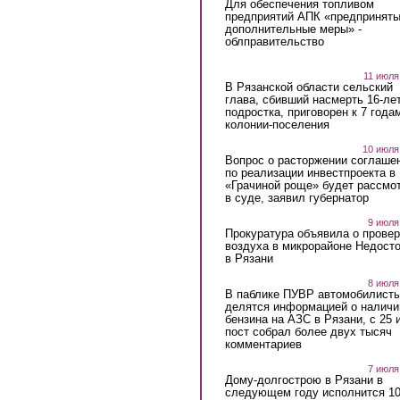
Для обеспечения топливом
предприятий АПК «предпринят
дополнительные меры» -
облправительство
11 июля
В Рязанской области сельский
глава, сбивший насмерть 16-ле
подростка, приговорен к 7 года
колонии-поселения
10 июля
Вопрос о расторжении соглаше
по реализации инвестпроекта в
«Грачиной роще» будет рассмо
в суде, заявил губернатор
9 июля
Прокуратура объявила о провер
воздуха в микрорайоне Недост
в Рязани
8 июля
В паблике ПУВР автомобилист
делятся информацией о наличи
бензина на АЗС в Рязани, с 25 
пост собрал более двух тысяч
комментариев
7 июля
Дому-долгострою в Рязани в
следующем году исполнится 10