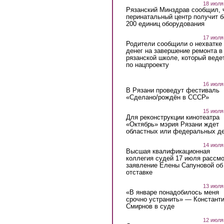
18 июля
Рязанский Минздрав сообщил, 
перинатальный центр получит 
200 единиц оборудования
17 июля
Родители сообщили о нехватке
денег на завершение ремонта в
рязанской школе, который веде
по нацпроекту
16 июля
В Рязани проведут фестиваль
«Сделано/рождён в СССР»
15 июля
Для реконструкции кинотеатра
«Октябрь» мэрия Рязани ждет
областных или федеральных де
14 июля
Высшая квалификационная
коллегия судей 17 июля рассмо
заявление Елены Сапуновой об
отставке
13 июля
«В январе понадобилось меня
срочно устранить» — Констант
Смирнов в суде
12 июля