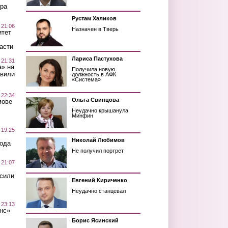
ра
Рустам Халиков
 21:06
Назначен в Тверь
итет
асти
Лариса Пастухова
 21:31
а» на
Получила новую
авили
должность в АФК
«Система»
 22:34
Ольга Свинцова
мове
Неудачно крышанула
Минфин
 19:25
Николай Любимов
вода
Не получил портрет
 21:07
осили
Евгений Кириченко
Неудачно станцевал
 23:13
нс»
Борис Ясинский