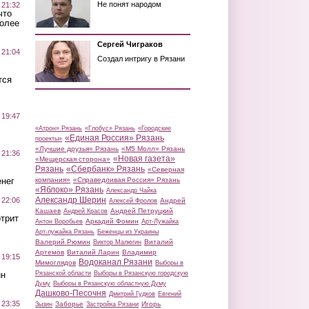
Не понят народом
 21:32
что
более
Сергей Чиграков
 21:04
Создал интригу в Рязани
тся
 19:47
«Атрон» Рязань
«Глобус» Рязань
«Городские
«Единая Россия» Рязань
проекты»
«Лучшие друзья» Рязань
«М5 Молл» Рязань
 21:36
«Новая газета»
«Мещерская сторона»
Рязань
«Сбербанк» Рязань
«Северная
нег
компания»
«Справедливая Россия» Рязань
«Яблоко» Рязань
Александр Чайка
Александр Шерин
 22:06
Андрей
Алексей Фролов
Кашаев
Андрей Петруцкий
Андрей Красов
трит
Аркадий Фомин
Антон Воробьев
Арт-Лужайка
Арт-лужайка Рязань
Беженцы из Украины
Валерий Рюмин
Виталий
Виктор Малюгин
Артемов
Виталий Ларин
Владимир
 19:15
Водоканал Рязани
Мимоглядов
Выборы в
ин
Рязанской области
Выборы в Рязанскую городскую
Думу
Выборы в Рязанскую областную Думу
Дашково-Песочня
Дмитрий Гудков
Евгений
 23:35
Заборье
Игорь
Зызин
Застройка Рязани