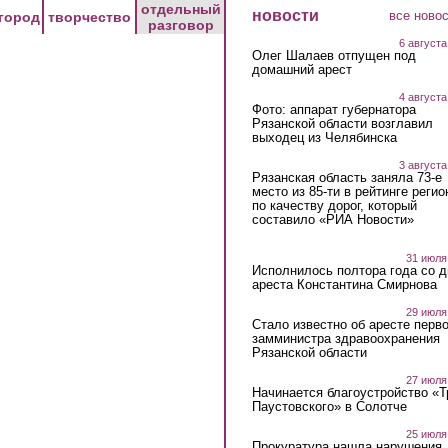
отдельный
новости
все ново
город
творчество
разговор
6 августа
Олег Шалаев отпущен под
домашний арест
4 августа
Фото: аппарат губернатора
Рязанской области возглавил
выходец из Челябинска
3 августа
Рязанская область заняла 73-е
место из 85-ти в рейтинге регио
по качеству дорог, который
составило «РИА Новости»
31 июля
Исполнилось полтора года со д
ареста Константина Смирнова
29 июля
Стало известно об аресте перво
замминистра здравоохранения
Рязанской области
27 июля
Начинается благоустройство «
Паустовского» в Солотче
25 июля
Прокуратура нашла нарушения