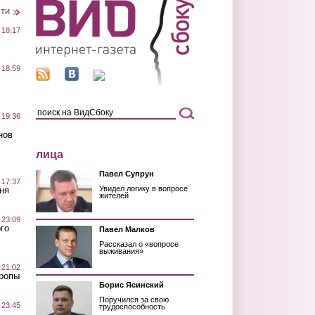
сти
 18:17
 18:59
 19:36
нов
лица
Павел Супрун
 17:37
Увидел логику в вопросе
ня
жителей
 23:09
го
Павел Малков
Рассказал о «вопросе
выживания»
 21:02
Тропы
Борис Ясинский
Поручился за свою
 23:45
трудоспособность