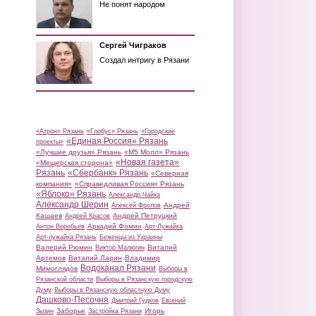
Не понят народом
Сергей Чиграков
Создал интригу в Рязани
«Атрон» Рязань
«Глобус» Рязань
«Городские
«Единая Россия» Рязань
проекты»
«Лучшие друзья» Рязань
«М5 Молл» Рязань
«Новая газета»
«Мещерская сторона»
Рязань
«Сбербанк» Рязань
«Северная
компания»
«Справедливая Россия» Рязань
«Яблоко» Рязань
Александр Чайка
Александр Шерин
Андрей
Алексей Фролов
Кашаев
Андрей Петруцкий
Андрей Красов
Аркадий Фомин
Антон Воробьев
Арт-Лужайка
Арт-лужайка Рязань
Беженцы из Украины
Валерий Рюмин
Виталий
Виктор Малюгин
Артемов
Виталий Ларин
Владимир
Водоканал Рязани
Мимоглядов
Выборы в
Рязанской области
Выборы в Рязанскую городскую
Думу
Выборы в Рязанскую областную Думу
Дашково-Песочня
Дмитрий Гудков
Евгений
Заборье
Игорь
Зызин
Застройка Рязани