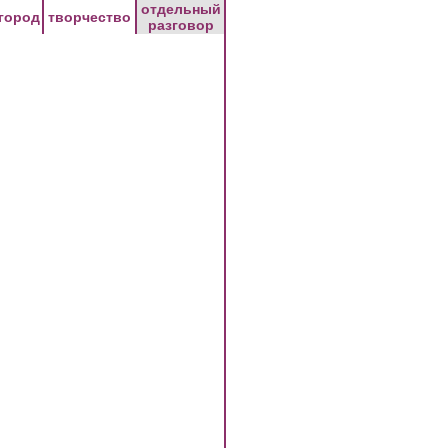
отдельный
город
творчество
разговор