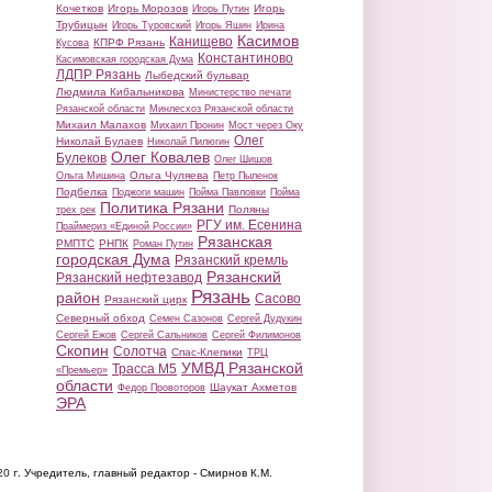
Кочетков
Игорь Морозов
Игорь
Игорь Путин
Трубицын
Игорь Туровский
Игорь Яшин
Ирина
Касимов
Канищево
КПРФ Рязань
Кусова
Константиново
Касимовская городская Дума
ЛДПР Рязань
Лыбедский бульвар
Людмила Кибальникова
Министерство печати
Рязанской области
Минлесхоз Рязанской области
Михаил Малахов
Михаил Пронин
Мост через Оку
Олег
Николай Булаев
Николай Пилюгин
Олег Ковалев
Булеков
Олег Шишов
Ольга Чуляева
Ольга Мишина
Петр Пыленок
Подбелка
Поджоги машин
Пойма Павловки
Пойма
Политика Рязани
Поляны
трех рек
РГУ им. Есенина
Праймериз «Единой России»
Рязанская
РМПТС
РНПК
Роман Путин
городская Дума
Рязанский кремль
Рязанский
Рязанский нефтезавод
Рязань
район
Сасово
Рязанский цирк
Северный обход
Семен Сазонов
Сергей Дудукин
Сергей Ежов
Сергей Сальников
Сергей Филимонов
Скопин
Солотча
Спас-Клепики
ТРЦ
УМВД Рязанской
Трасса М5
«Премьер»
области
Шаукат Ахметов
Федор Провоторов
ЭРА
20 г.
Учредитель, главный редактор - Смирнов К.М.