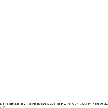
ЭЛ № ФС 77 - 7826
1 от 14 апреля 20
овано Роскомнадзором. Реестровая запись СМИ: серия
(link sends e-mail)
om
. 18+