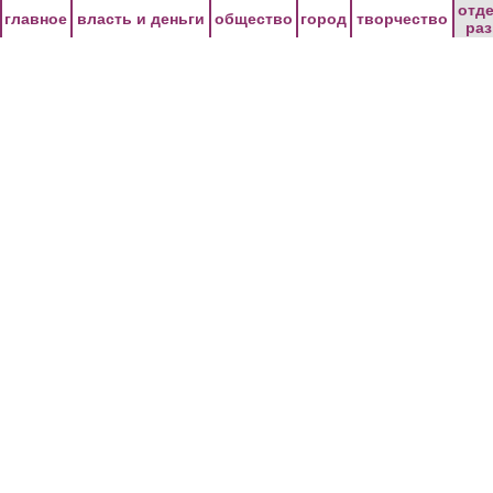
Перейти к основному содержанию
отд
главное
власть и деньги
общество
город
творчество
ра