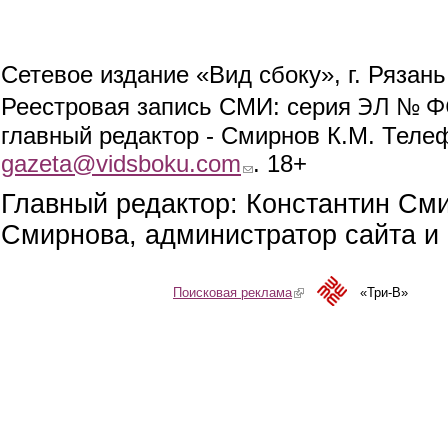
Сетевое издание «Вид сбоку», г. Рязан
ЭЛ № ФС
Реестровая запись СМИ: серия
главный редактор - Смирнов К.М. Телефо
gazeta@vidsboku.com
(link sends e-mail)
. 18+
Главный редактор: Константин См
Смирнова, администратор сайта и 
Поисковая реклама
(link is external)
«Три-В»