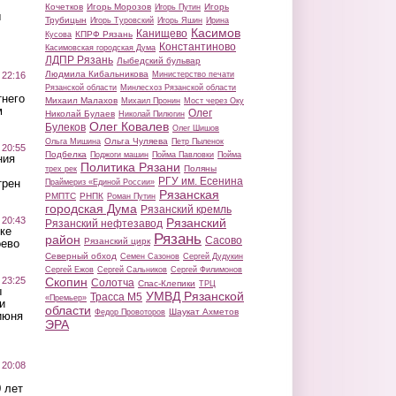
Кочетков
Игорь Морозов
Игорь
Игорь Путин
ы
Трубицын
Игорь Туровский
Игорь Яшин
Ирина
Касимов
Канищево
КПРФ Рязань
Кусова
Константиново
Касимовская городская Дума
ЛДПР Рязань
Лыбедский бульвар
Людмила Кибальникова
 22:16
Министерство печати
Рязанской области
Минлесхоз Рязанской области
тнего
Михаил Малахов
Михаил Пронин
Мост через Оку
м
Олег
Николай Булаев
Николай Пилюгин
Олег Ковалев
Булеков
Олег Шишов
Ольга Чуляева
Ольга Мишина
Петр Пыленок
 20:55
Подбелка
Поджоги машин
Пойма Павловки
Пойма
ния
Политика Рязани
Поляны
трех рек
РГУ им. Есенина
трен
Праймериз «Единой России»
Рязанская
РМПТС
РНПК
Роман Путин
городская Дума
Рязанский кремль
 20:43
Рязанский
Рязанский нефтезавод
ке
Рязань
район
Сасово
Рязанский цирк
оево
Северный обход
Семен Сазонов
Сергей Дудукин
Сергей Ежов
Сергей Сальников
Сергей Филимонов
 23:25
Скопин
Солотча
Спас-Клепики
ТРЦ
ы
УМВД Рязанской
Трасса М5
«Премьер»
и
области
Шаукат Ахметов
Федор Провоторов
июня
ЭРА
 20:08
 лет