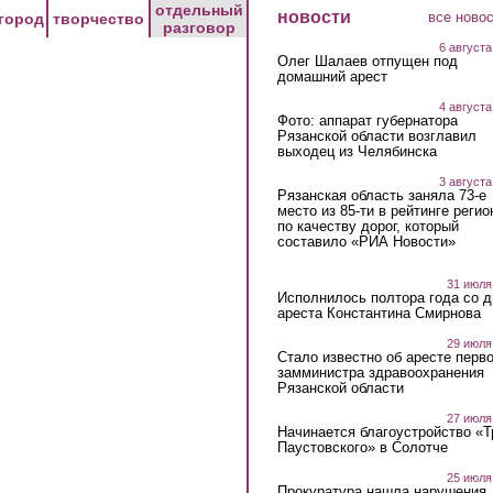
отдельный
новости
все ново
город
творчество
разговор
6 августа
Олег Шалаев отпущен под
домашний арест
4 августа
Фото: аппарат губернатора
Рязанской области возглавил
выходец из Челябинска
3 августа
Рязанская область заняла 73-е
место из 85-ти в рейтинге регио
по качеству дорог, который
составило «РИА Новости»
31 июля
Исполнилось полтора года со д
ареста Константина Смирнова
29 июля
Стало известно об аресте перво
замминистра здравоохранения
Рязанской области
27 июля
Начинается благоустройство «
Паустовского» в Солотче
25 июля
Прокуратура нашла нарушения