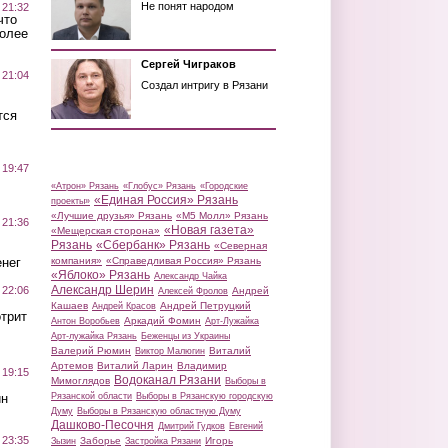
Не понят народом
 21:32
что
более
Сергей Чиграков
 21:04
Создал интригу в Рязани
тся
 19:47
«Атрон» Рязань
«Глобус» Рязань
«Городские
«Единая Россия» Рязань
проекты»
«Лучшие друзья» Рязань
«М5 Молл» Рязань
 21:36
«Новая газета»
«Мещерская сторона»
Рязань
«Сбербанк» Рязань
«Северная
нег
компания»
«Справедливая Россия» Рязань
«Яблоко» Рязань
Александр Чайка
Александр Шерин
 22:06
Андрей
Алексей Фролов
Кашаев
Андрей Петруцкий
Андрей Красов
трит
Аркадий Фомин
Антон Воробьев
Арт-Лужайка
Арт-лужайка Рязань
Беженцы из Украины
Валерий Рюмин
Виталий
Виктор Малюгин
Артемов
Виталий Ларин
Владимир
 19:15
Водоканал Рязани
Мимоглядов
Выборы в
ин
Рязанской области
Выборы в Рязанскую городскую
Думу
Выборы в Рязанскую областную Думу
Дашково-Песочня
Дмитрий Гудков
Евгений
 23:35
Заборье
Игорь
Зызин
Застройка Рязани