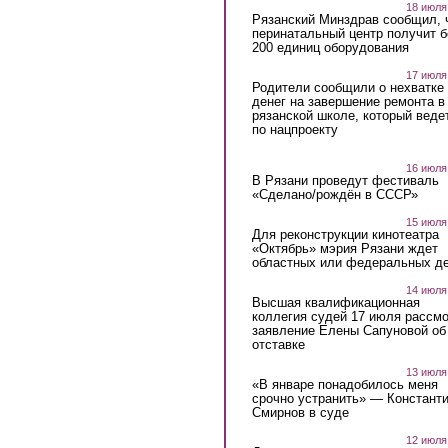
18 июля
Рязанский Минздрав сообщил, 
перинатальный центр получит 
200 единиц оборудования
17 июля
Родители сообщили о нехватке
денег на завершение ремонта в
рязанской школе, который веде
по нацпроекту
16 июля
В Рязани проведут фестиваль
«Сделано/рождён в СССР»
15 июля
Для реконструкции кинотеатра
«Октябрь» мэрия Рязани ждет
областных или федеральных де
14 июля
Высшая квалификационная
коллегия судей 17 июля рассмо
заявление Елены Сапуновой об
отставке
13 июля
«В январе понадобилось меня
срочно устранить» — Констант
Смирнов в суде
12 июля