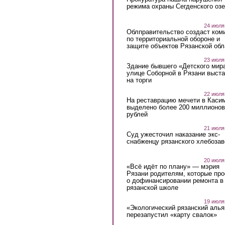
режима охраны Сегденского озе
24 июля
Облправительство создаст ком
по территориальной обороне и
защите объектов Рязанской обл
23 июля
Здание бывшего «Детского мир
улице Соборной в Рязани выст
на торги
22 июля
На реставрацию мечети в Каси
выделено более 200 миллионов
рублей
21 июля
Суд ужесточил наказание экс-
снабженцу рязанского хлебоза
20 июля
«Всё идёт по плану» — мэрия
Рязани родителям, которые пр
о дофинансировании ремонта в
рязанской школе
19 июля
«Экологический рязанский алья
перезапустил «карту свалок»