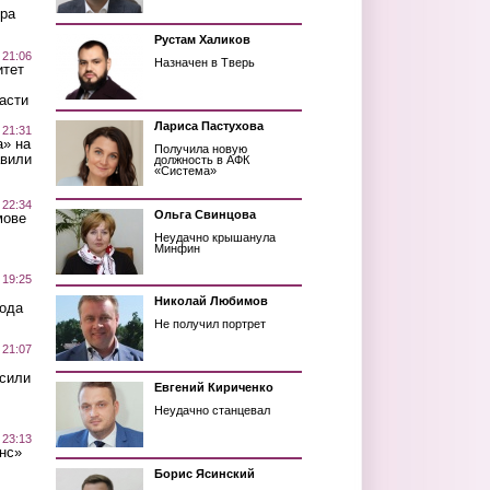
ра
Рустам Халиков
 21:06
Назначен в Тверь
итет
асти
Лариса Пастухова
 21:31
а» на
Получила новую
авили
должность в АФК
«Система»
 22:34
Ольга Свинцова
мове
Неудачно крышанула
Минфин
 19:25
Николай Любимов
вода
Не получил портрет
 21:07
осили
Евгений Кириченко
Неудачно станцевал
 23:13
нс»
Борис Ясинский