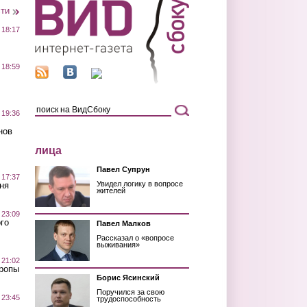
сти
 18:17
 18:59
 19:36
нов
лица
Павел Супрун
 17:37
Увидел логику в вопросе
ня
жителей
 23:09
го
Павел Малков
Рассказал о «вопросе
выживания»
 21:02
Тропы
Борис Ясинский
Поручился за свою
 23:45
трудоспособность