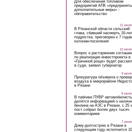
Для обеспечения топливом
предприятий АПК «предпринят
дополнительные меры» -
облправительство
11 июля
В Рязанской области сельский
глава, сбивший насмерть 16-ле
подростка, приговорен к 7 года
колонии-поселения
10 июля
Вопрос о расторжении соглаше
по реализации инвестпроекта в
«Грачиной роще» будет рассмо
в суде, заявил губернатор
9 июля
Прокуратура объявила о провер
воздуха в микрорайоне Недост
в Рязани
8 июля
В паблике ПУВР автомобилист
делятся информацией о наличи
бензина на АЗС в Рязани, с 25 
пост собрал более двух тысяч
комментариев
7 июля
Дому-долгострою в Рязани в
следующем году исполнится 10