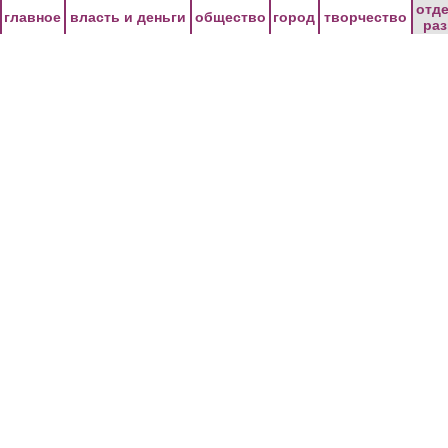
Перейти к основному содержанию
отд
главное
власть и деньги
общество
город
творчество
ра