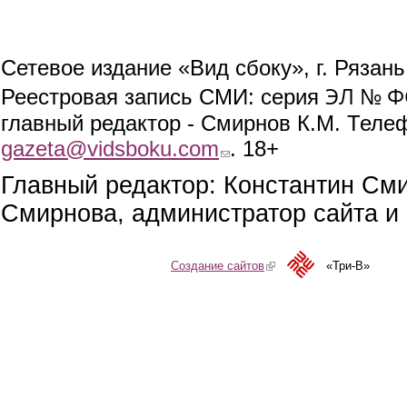
Сетевое издание «Вид сбоку», г. Рязан
ЭЛ № ФС
Реестровая запись СМИ: серия
главный редактор - Смирнов К.М. Телефо
gazeta@vidsboku.com
(link sends e-mail)
. 18+
Главный редактор: Константин См
Смирнова, администратор сайта и 
Создание сайтов
(link is external)
«Три-В»