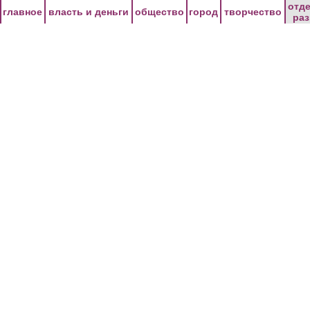
Перейти к основному содержанию
отд
главное
власть и деньги
общество
город
творчество
ра