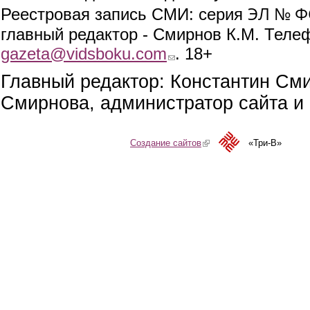
ЭЛ № ФС
Реестровая запись СМИ: серия
главный редактор - Смирнов К.М. Телефо
gazeta@vidsboku.com
(link sends e-mail)
. 18+
Главный редактор: Константин См
Смирнова, администратор сайта и 
Создание сайтов
(link is external)
«Три-В»