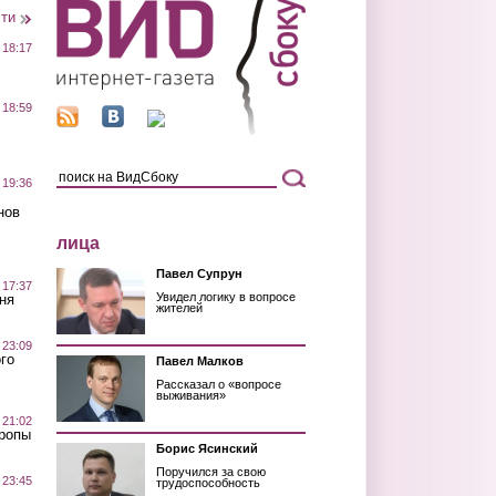
сти
 18:17
 18:59
 19:36
нов
лица
Павел Супрун
 17:37
Увидел логику в вопросе
ня
жителей
 23:09
го
Павел Малков
Рассказал о «вопросе
выживания»
 21:02
Тропы
Борис Ясинский
Поручился за свою
 23:45
трудоспособность