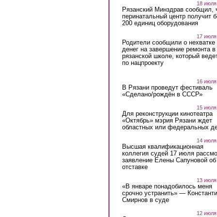
18 июля
Рязанский Минздрав сообщил, 
перинатальный центр получит 
200 единиц оборудования
17 июля
Родители сообщили о нехватке
денег на завершение ремонта в
рязанской школе, который веде
по нацпроекту
16 июля
В Рязани проведут фестиваль
«Сделано/рождён в СССР»
15 июля
Для реконструкции кинотеатра
«Октябрь» мэрия Рязани ждет
областных или федеральных де
14 июля
Высшая квалификационная
коллегия судей 17 июля рассмо
заявление Елены Сапуновой об
отставке
13 июля
«В январе понадобилось меня
срочно устранить» — Констант
Смирнов в суде
12 июля