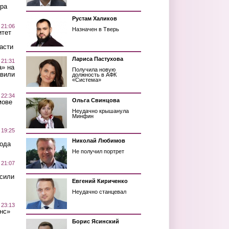
ра
Рустам Халиков
 21:06
Назначен в Тверь
итет
асти
Лариса Пастухова
 21:31
а» на
Получила новую
авили
должность в АФК
«Система»
 22:34
Ольга Свинцова
мове
Неудачно крышанула
Минфин
 19:25
Николай Любимов
вода
Не получил портрет
 21:07
осили
Евгений Кириченко
Неудачно станцевал
 23:13
нс»
Борис Ясинский