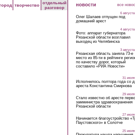
отдельный
новости
все ново
город
творчество
разговор
6 августа
Олег Шалаев отпущен под
домашний арест
4 августа
Фото: аппарат губернатора
Рязанской области возглавил
выходец из Челябинска
3 августа
Рязанская область заняла 73-е
место из 85-ти в рейтинге регио
по качеству дорог, который
составило «РИА Новости»
31 июля
Исполнилось полтора года со д
ареста Константина Смирнова
29 июля
Стало известно об аресте перво
замминистра здравоохранения
Рязанской области
27 июля
Начинается благоустройство «
Паустовского» в Солотче
25 июля
Прокуратура нашла нарушения