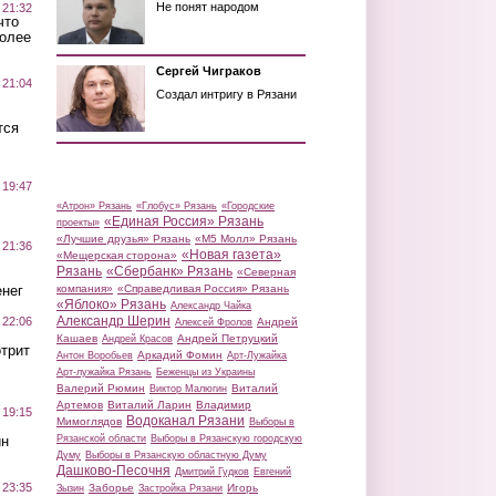
Не понят народом
 21:32
что
более
Сергей Чиграков
 21:04
Создал интригу в Рязани
тся
 19:47
«Атрон» Рязань
«Глобус» Рязань
«Городские
«Единая Россия» Рязань
проекты»
«Лучшие друзья» Рязань
«М5 Молл» Рязань
 21:36
«Новая газета»
«Мещерская сторона»
Рязань
«Сбербанк» Рязань
«Северная
нег
компания»
«Справедливая Россия» Рязань
«Яблоко» Рязань
Александр Чайка
Александр Шерин
 22:06
Андрей
Алексей Фролов
Кашаев
Андрей Петруцкий
Андрей Красов
трит
Аркадий Фомин
Антон Воробьев
Арт-Лужайка
Арт-лужайка Рязань
Беженцы из Украины
Валерий Рюмин
Виталий
Виктор Малюгин
Артемов
Виталий Ларин
Владимир
 19:15
Водоканал Рязани
Мимоглядов
Выборы в
ин
Рязанской области
Выборы в Рязанскую городскую
Думу
Выборы в Рязанскую областную Думу
Дашково-Песочня
Дмитрий Гудков
Евгений
 23:35
Заборье
Игорь
Зызин
Застройка Рязани