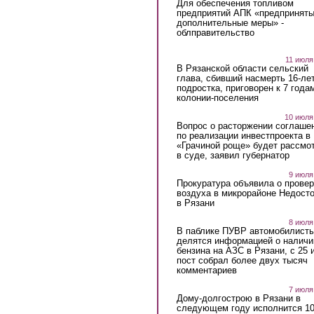
Для обеспечения топливом
предприятий АПК «предпринят
дополнительные меры» -
облправительство
11 июля
В Рязанской области сельский
глава, сбивший насмерть 16-ле
подростка, приговорен к 7 года
колонии-поселения
10 июля
Вопрос о расторжении соглаше
по реализации инвестпроекта в
«Грачиной роще» будет рассмо
в суде, заявил губернатор
9 июля
Прокуратура объявила о провер
воздуха в микрорайоне Недост
в Рязани
8 июля
В паблике ПУВР автомобилист
делятся информацией о наличи
бензина на АЗС в Рязани, с 25 
пост собрал более двух тысяч
комментариев
7 июля
Дому-долгострою в Рязани в
следующем году исполнится 10