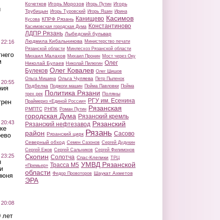
Кочетков
Игорь Морозов
Игорь
Игорь Путин
ы
Трубицын
Игорь Туровский
Игорь Яшин
Ирина
Касимов
Канищево
КПРФ Рязань
Кусова
Константиново
Касимовская городская Дума
ЛДПР Рязань
Лыбедский бульвар
Людмила Кибальникова
 22:16
Министерство печати
Рязанской области
Минлесхоз Рязанской области
тнего
Михаил Малахов
Михаил Пронин
Мост через Оку
м
Олег
Николай Булаев
Николай Пилюгин
Олег Ковалев
Булеков
Олег Шишов
Ольга Чуляева
Ольга Мишина
Петр Пыленок
 20:55
Подбелка
Поджоги машин
Пойма Павловки
Пойма
ния
Политика Рязани
Поляны
трех рек
РГУ им. Есенина
трен
Праймериз «Единой России»
Рязанская
РМПТС
РНПК
Роман Путин
городская Дума
Рязанский кремль
 20:43
Рязанский
Рязанский нефтезавод
ке
Рязань
район
Сасово
Рязанский цирк
оево
Северный обход
Семен Сазонов
Сергей Дудукин
Сергей Ежов
Сергей Сальников
Сергей Филимонов
 23:25
Скопин
Солотча
Спас-Клепики
ТРЦ
ы
УМВД Рязанской
Трасса М5
«Премьер»
и
области
Шаукат Ахметов
Федор Провоторов
июня
ЭРА
 20:08
 лет