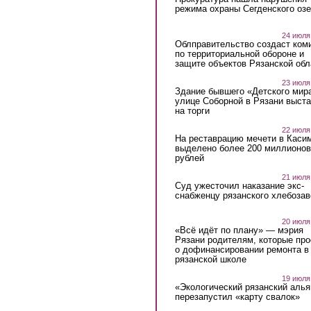
режима охраны Сегденского озе
24 июля
Облправительство создаст ком
по территориальной обороне и
защите объектов Рязанской обл
23 июля
Здание бывшего «Детского мир
улице Соборной в Рязани выст
на торги
22 июля
На реставрацию мечети в Каси
выделено более 200 миллионов
рублей
21 июля
Суд ужесточил наказание экс-
снабженцу рязанского хлебоза
20 июля
«Всё идёт по плану» — мэрия
Рязани родителям, которые пр
о дофинансировании ремонта в
рязанской школе
19 июля
«Экологический рязанский алья
перезапустил «карту свалок»