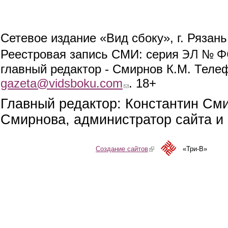
Сетевое издание «Вид сбоку», г. Рязан
ЭЛ № ФС
Реестровая запись СМИ: серия
главный редактор - Смирнов К.М. Телефо
gazeta@vidsboku.com
(link sends e-mail)
. 18+
Главный редактор: Константин См
Смирнова, администратор сайта и 
Создание сайтов
(link is external)
«Три-В»