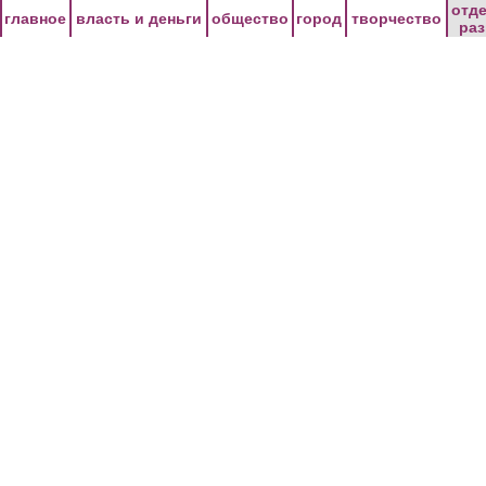
Перейти к основному содержанию
отд
главное
власть и деньги
общество
город
творчество
ра