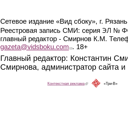
Сетевое издание «Вид сбоку», г. Рязан
ЭЛ № ФС
Реестровая запись СМИ: серия
главный редактор - Смирнов К.М. Телефо
gazeta@vidsboku.com
(link sends e-mail)
. 18+
Главный редактор: Константин См
Смирнова, администратор сайта и 
Контекстная реклама
(link is external)
«Три-В»