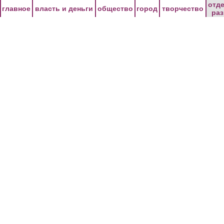
Перейти к основному содержанию
отд
главное
власть и деньги
общество
город
творчество
ра